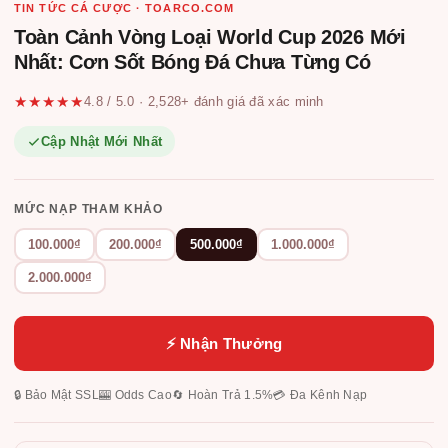
TIN TỨC CÁ CƯỢC · TOARCO.COM
Toàn Cảnh Vòng Loại World Cup 2026 Mới
Nhất: Cơn Sốt Bóng Đá Chưa Từng Có
★★★★★
4.8 / 5.0 · 2,528+ đánh giá đã xác minh
Cập Nhật Mới Nhất
MỨC NẠP THAM KHẢO
100.000₫
200.000₫
500.000₫
1.000.000₫
2.000.000₫
⚡ Nhận Thưởng
🔒 Bảo Mật SSL
🎰 Odds Cao
🔄 Hoàn Trả 1.5%
💳 Đa Kênh Nạp