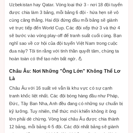
Uzbekistan hay Qatar. Vòng loại thứ 3 - nơi 18 đội tuyển
được chia làm 3 bảng, mỗi bảng 6 đội - hứa hẹn sẽ vô
cùng căng thẳng. Hai đội đứng đầu mỗi bảng sẽ giành
vé trực tiếp đến World Cup. Các đội xếp thứ 3 và thứ 4
sẽ bước vào vòng play-off để tranh suất cuối cùng. Bạn
nghĩ sao về cơ hội của đội tuyển Việt Nam trong cuộc
đua này? Tôi tin rằng với tinh thần quyết tâm, chúng ta
hoàn toàn có thể tạo nên bất ngờ. 💪
Châu Âu: Nơi Những "Ông Lớn" Không Thể Lơ
Là
Châu Âu với 16 suất vé vẫn là khu vực có sự cạnh
tranh khốc liệt nhất. Các đội bóng hàng đầu như Pháp,
Đức, Tây Ban Nha, Anh đều đang có những sự chuẩn bị
kỹ lưỡng. Tuy nhiên, thể thức mới khiến không ít ông
lớn phải dè chừng. Vòng loại châu Âu được chia thành
12 bảng, mỗi bảng 4-5 đội. Các đội nhất bảng sẽ giành