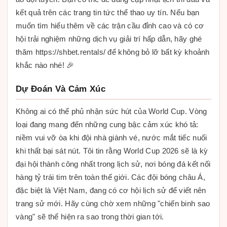
kết quả trên các trang tin tức thể thao uy tín. Nếu bạn
muốn tìm hiểu thêm về các trận cầu đỉnh cao và có cơ
hội trải nghiệm những dịch vụ giải trí hấp dẫn, hãy ghé
thăm https://shbet.rentals/ để không bỏ lỡ bất kỳ khoảnh
khắc nào nhé! 🎉
Dự Đoán Và Cảm Xúc
Không ai có thể phủ nhận sức hút của World Cup. Vòng
loại đang mang đến những cung bậc cảm xúc khó tả:
niềm vui vỡ òa khi đội nhà giành vé, nước mắt tiếc nuối
khi thất bại sát nút. Tôi tin rằng World Cup 2026 sẽ là kỳ
đại hội thành công nhất trong lịch sử, nơi bóng đá kết nối
hàng tỷ trái tim trên toàn thế giới. Các đội bóng châu Á,
đặc biệt là Việt Nam, đang có cơ hội lịch sử để viết nên
trang sử mới. Hãy cùng chờ xem những "chiến binh sao
vàng" sẽ thể hiện ra sao trong thời gian tới.