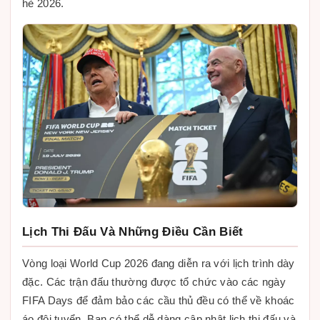
hè 2026.
Lịch Thi Đấu Và Những Điều Cần Biết
Vòng loại World Cup 2026 đang diễn ra với lịch trình dày
đặc. Các trận đấu thường được tổ chức vào các ngày
FIFA Days để đảm bảo các cầu thủ đều có thể về khoác
áo đội tuyển. Bạn có thể dễ dàng cập nhật lịch thi đấu và