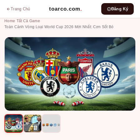
toarco.com
.
Trang Chủ
Đăng Ký
Home
›
Tất Cả Game
›
Toàn Cảnh Vòng Loại World Cup 2026 Mới Nhất: Cơn Sốt Bó