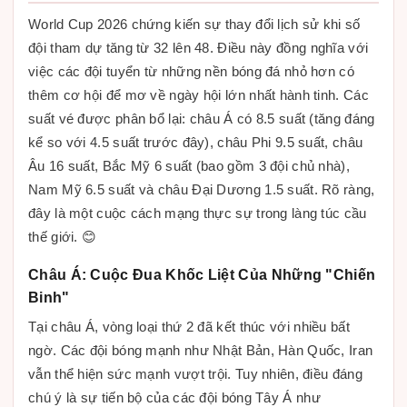
World Cup 2026 chứng kiến sự thay đổi lịch sử khi số
đội tham dự tăng từ 32 lên 48. Điều này đồng nghĩa với
việc các đội tuyển từ những nền bóng đá nhỏ hơn có
thêm cơ hội để mơ về ngày hội lớn nhất hành tinh. Các
suất vé được phân bổ lại: châu Á có 8.5 suất (tăng đáng
kể so với 4.5 suất trước đây), châu Phi 9.5 suất, châu
Âu 16 suất, Bắc Mỹ 6 suất (bao gồm 3 đội chủ nhà),
Nam Mỹ 6.5 suất và châu Đại Dương 1.5 suất. Rõ ràng,
đây là một cuộc cách mạng thực sự trong làng túc cầu
thế giới. 😊
Châu Á: Cuộc Đua Khốc Liệt Của Những "Chiến
Binh"
Tại châu Á, vòng loại thứ 2 đã kết thúc với nhiều bất
ngờ. Các đội bóng mạnh như Nhật Bản, Hàn Quốc, Iran
vẫn thể hiện sức mạnh vượt trội. Tuy nhiên, điều đáng
chú ý là sự tiến bộ của các đội bóng Tây Á như