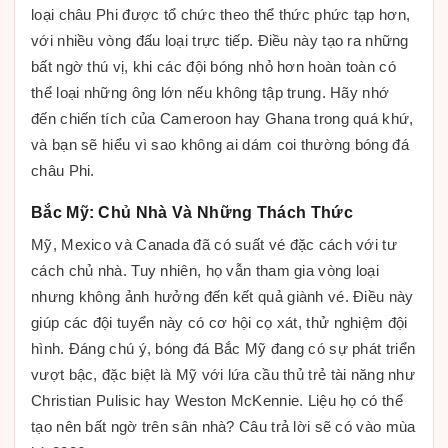
loại châu Phi được tổ chức theo thể thức phức tạp hơn,
với nhiều vòng đấu loại trực tiếp. Điều này tạo ra những
bất ngờ thú vị, khi các đội bóng nhỏ hơn hoàn toàn có
thể loại những ông lớn nếu không tập trung. Hãy nhớ
đến chiến tích của Cameroon hay Ghana trong quá khứ,
và bạn sẽ hiểu vì sao không ai dám coi thường bóng đá
châu Phi.
Bắc Mỹ: Chủ Nhà Và Những Thách Thức
Mỹ, Mexico và Canada đã có suất vé đặc cách với tư
cách chủ nhà. Tuy nhiên, họ vẫn tham gia vòng loại
nhưng không ảnh hưởng đến kết quả giành vé. Điều này
giúp các đội tuyển này có cơ hội cọ xát, thử nghiệm đội
hình. Đáng chú ý, bóng đá Bắc Mỹ đang có sự phát triển
vượt bậc, đặc biệt là Mỹ với lứa cầu thủ trẻ tài năng như
Christian Pulisic hay Weston McKennie. Liệu họ có thể
tạo nên bất ngờ trên sân nhà? Câu trả lời sẽ có vào mùa