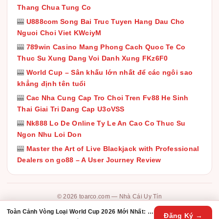
Thang Chua Tung Co
🎰
U888com Song Bai Truc Tuyen Hang Dau Cho
Nguoi Choi Viet KWciyM
🎰
789win Casino Mang Phong Cach Quoc Te Co
Thuc Su Xung Dang Voi Danh Xung FKz6F0
🎰
World Cup – Sân khấu lớn nhất để các ngôi sao
khẳng định tên tuổi
🎰
Cac Nha Cung Cap Tro Choi Tren Fv88 He Sinh
Thai Giai Tri Dang Cap U3oVSS
🎰
Nk888 Lo De Online Ty Le An Cao Co Thuc Su
Ngon Nhu Loi Don
🎰
Master the Art of Live Blackjack with Professional
Dealers on go88 – A User Journey Review
© 2026 toarco.com — Nhà Cái Uy Tín
Contact
·
Chính Sách Giao Dịch
·
Chính Sách Hoàn Trả
·
Chính Sách
Toàn Cảnh Vòng Loại World Cup 2026 Mới Nhất: Cơn Sốt Bóng Đá Chưa Từng Có
Đăng Ký →
Bảo Mật
·
Điều Khoản Dịch Vụ
·
Tra Cứu Vé
·
Tất Cả Game
·
Sitemap