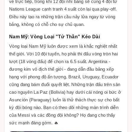
vé trực tiếp, trong khi 12 đội nhì bảng sẽ cùng 4 đội từ
Nations League cạnh tranh 4 suất còn lại qua play-off.
Điều này tạo ra những trận cầu nảy lửa ngay từ vòng
bảng, không có chỗ cho sự chủ quan.
Nam Mỹ: Vòng Loại "Tử Thần" Kéo Dài
Vòng loại Nam Mỹ luôn được xem là khắc nghiệt nhất
thế giới. Với 10 đội tuyển, họ phải thi đấu vòng tròn hai
lượt (18 vòng đấu) để chọn ra 6.5 suất. Argentina -
đương kim vô địch thế giới - đang dẫn đầu bảng xếp
hạng với phong độ ấn tượng. Brazil, Uruguay, Ecuador
cũng đang bám đuổi quyết liệt. Những trận đấu trên sân
cao nguyên La Paz (Bolivia) hay dưới cái nóng oi bức ở
Asunción (Paraguay) luôn là thử thách thực sự cho bất
kỳ đội bóng nào. Bạn có theo dõi những màn trình diễn
của Messi và các đồng đội không? Họ đang cho thấy
sức mạnh đáng gờm. 🔥