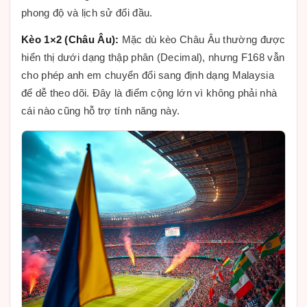
phong độ và lịch sử đối đầu.
Kèo 1×2 (Châu Âu):
Mặc dù kèo Châu Âu thường được
hiển thị dưới dạng thập phân (Decimal), nhưng F168 vẫn
cho phép anh em chuyển đổi sang định dạng Malaysia
để dễ theo dõi. Đây là điểm cộng lớn vì không phải nhà
cái nào cũng hỗ trợ tính năng này.