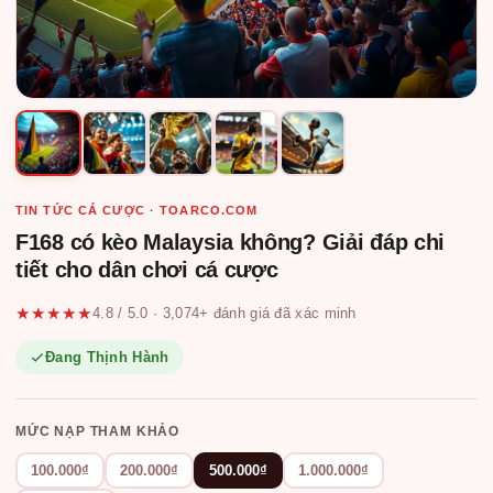
TIN TỨC CÁ CƯỢC · TOARCO.COM
F168 có kèo Malaysia không? Giải đáp chi
tiết cho dân chơi cá cược
★★★★★
4.8 / 5.0 · 3,074+ đánh giá đã xác minh
Đang Thịnh Hành
MỨC NẠP THAM KHẢO
100.000₫
200.000₫
500.000₫
1.000.000₫