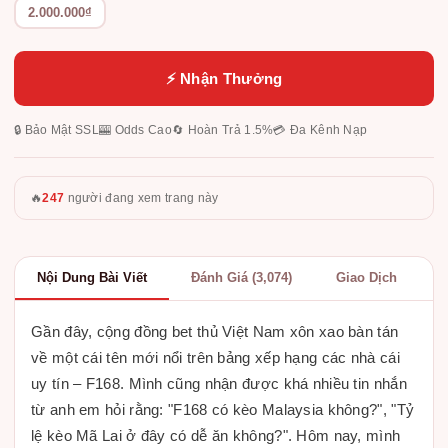
2.000.000₫
⚡ Nhận Thưởng
🔒 Bảo Mật SSL
🎰 Odds Cao
🔄 Hoàn Trả 1.5%
💳 Đa Kênh Nạp
🔥
247
người đang xem trang này
Nội Dung Bài Viết
Đánh Giá (3,074)
Giao Dịch
Gần đây, cộng đồng bet thủ Việt Nam xôn xao bàn tán
về một cái tên mới nổi trên bảng xếp hạng các nhà cái
uy tín – F168. Mình cũng nhận được khá nhiều tin nhắn
từ anh em hỏi rằng: "F168 có kèo Malaysia không?", "Tỷ
lệ kèo Mã Lai ở đây có dễ ăn không?". Hôm nay, mình