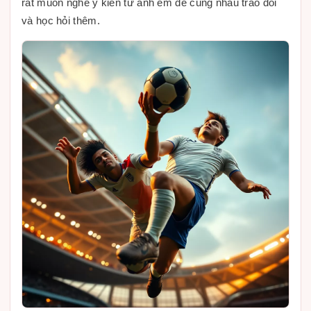
rất muốn nghe ý kiến từ anh em để cùng nhau trao đổi
và học hỏi thêm.