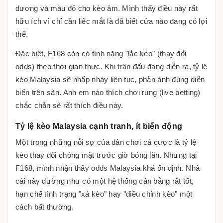
dương và màu đỏ cho kèo âm. Mình thấy điều này rất
hữu ích vì chỉ cần liếc mắt là đã biết cửa nào đang có lợi
thế.
Đặc biệt, F168 còn có tính năng "lắc kèo" (thay đổi
odds) theo thời gian thực. Khi trận đấu đang diễn ra, tỷ lệ
kèo Malaysia sẽ nhấp nháy liên tục, phản ánh đúng diễn
biến trên sân. Anh em nào thích chơi rung (live betting)
chắc chắn sẽ rất thích điều này.
Tỷ lệ kèo Malaysia cạnh tranh, ít biến động
Một trong những nỗi sợ của dân chơi cá cược là tỷ lệ
kèo thay đổi chóng mặt trước giờ bóng lăn. Nhưng tại
F168, mình nhận thấy odds Malaysia khá ổn định. Nhà
cái này dường như có một hệ thống cân bằng rất tốt,
hạn chế tình trạng "xả kèo" hay "điều chỉnh kèo" một
cách bất thường.