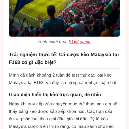
Hình minh hoạ:
F168 game
Trải nghiệm thực tế: Cá cược kèo Malaysia tại
F168 có gì đặc biệt?
Mình đã dành khoảng 2 tuần để test thử các loại kèo
Malaysia tại F168, và đây là những cảm nhận thật nhất:
Giao diện hiển thị kèo trực quan, dễ nhìn
Ngay khi truy cập vào chuyên mục thể thao, anh em sẽ
thấy bảng kèo được sắp xếp khoa học. Các trận đấu
được phân loại theo giải đấu, giờ thi đấu. Tỷ lệ kèo
Malaysia được hiển thị rõ ràng, có màu xanh cho kèo