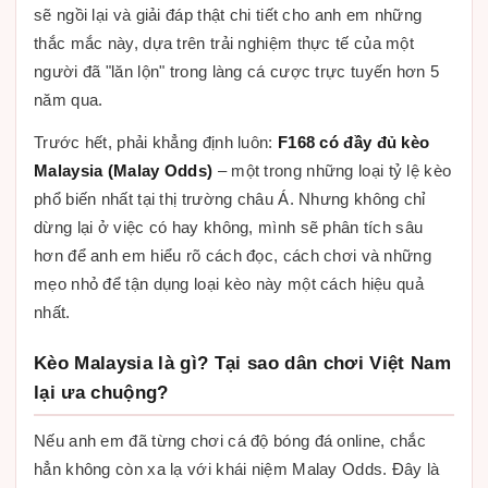
sẽ ngồi lại và giải đáp thật chi tiết cho anh em những
thắc mắc này, dựa trên trải nghiệm thực tế của một
người đã "lăn lộn" trong làng cá cược trực tuyến hơn 5
năm qua.
Trước hết, phải khẳng định luôn:
F168 có đầy đủ kèo
Malaysia (Malay Odds)
– một trong những loại tỷ lệ kèo
phổ biến nhất tại thị trường châu Á. Nhưng không chỉ
dừng lại ở việc có hay không, mình sẽ phân tích sâu
hơn để anh em hiểu rõ cách đọc, cách chơi và những
mẹo nhỏ để tận dụng loại kèo này một cách hiệu quả
nhất.
Kèo Malaysia là gì? Tại sao dân chơi Việt Nam
lại ưa chuộng?
Nếu anh em đã từng chơi cá độ bóng đá online, chắc
hẳn không còn xa lạ với khái niệm Malay Odds. Đây là