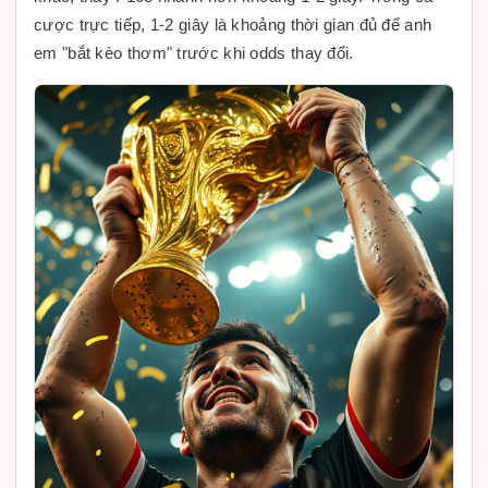
cược trực tiếp, 1-2 giây là khoảng thời gian đủ để anh
em "bắt kèo thơm" trước khi odds thay đổi.