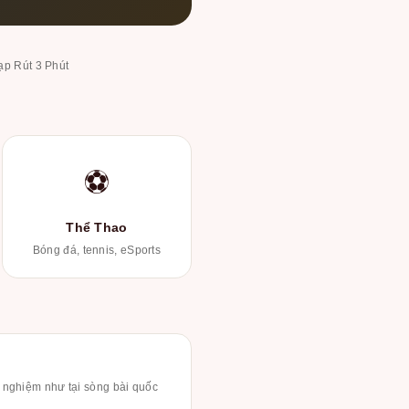
ạp Rút 3 Phút
⚽
Thể Thao
Bóng đá, tennis, eSports
rải nghiệm như tại sòng bài quốc