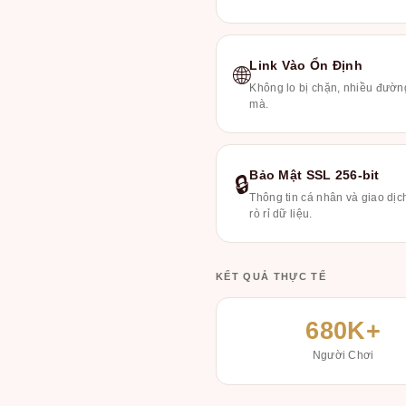
Link Vào Ổn Định
🌐
Không lo bị chặn, nhiều đườn
mà.
Bảo Mật SSL 256-bit
🔒
Thông tin cá nhân và giao dịc
rò rỉ dữ liệu.
KẾT QUẢ THỰC TẾ
680K+
Người Chơi