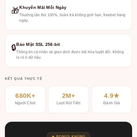
Khuyến Mãi Mỗi Ngày
🎁
Thưởng tân thủ 100%, hoàn trả không giới hạn, freebet hàng
ngày.
Bảo Mật SSL 256-bit
🔒
Thông tin cá nhân và giao dịch được mã hóa tuyệt đối. Không
lo rò rỉ dữ liệu.
KẾT QUẢ THỰC TẾ
680K+
2M+
4.9★
Người Chơi
Lượt Rút Tiền
Đánh Giá
🔥 BONUS KHỦNG