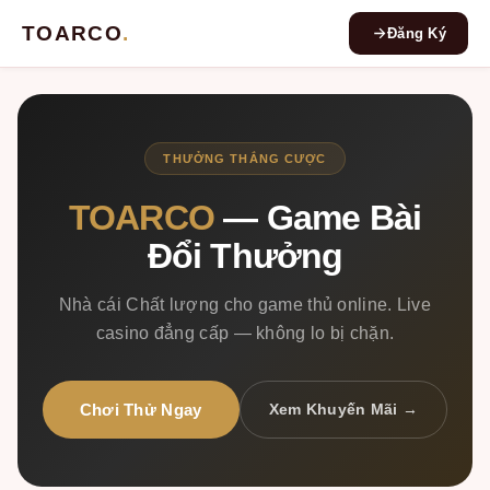
TOARCO
.
Đăng Ký
THƯỞNG THẮNG CƯỢC
TOARCO
— Game Bài
Đổi Thưởng
Nhà cái Chất lượng cho game thủ online. Live
casino đẳng cấp — không lo bị chặn.
Chơi Thử Ngay
Xem Khuyến Mãi →