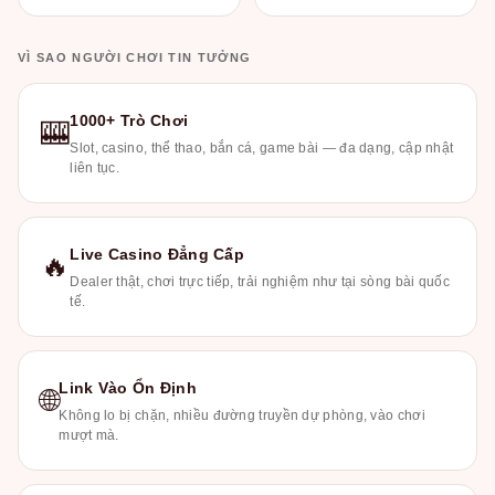
VÌ SAO NGƯỜI CHƠI TIN TƯỞNG
1000+ Trò Chơi
🎰
Slot, casino, thể thao, bắn cá, game bài — đa dạng, cập nhật
liên tục.
Live Casino Đẳng Cấp
🔥
Dealer thật, chơi trực tiếp, trải nghiệm như tại sòng bài quốc
tế.
Link Vào Ổn Định
🌐
Không lo bị chặn, nhiều đường truyền dự phòng, vào chơi
mượt mà.