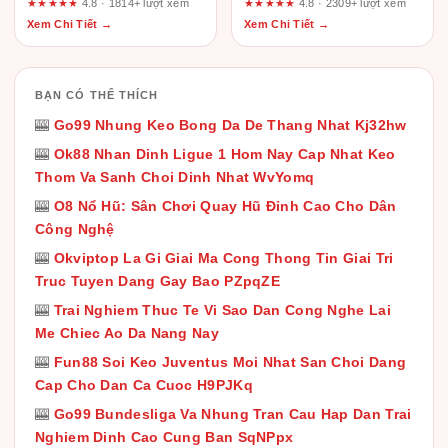
sc88.day: A User‑Experience
World Cup: Phân tích từ hành
★★★★★
4.8 · 1814+ lượt xem
★★★★★
4.8 · 2309+ lượt xem
Audit of Its Claims
trình người dùng
Xem Chi Tiết →
Xem Chi Tiết →
BẠN CÓ THỂ THÍCH
🎰
Go99 Nhung Keo Bong Da De Thang Nhat Kj32hw
🎰
Ok88 Nhan Dinh Ligue 1 Hom Nay Cap Nhat Keo
Thom Va Sanh Choi Dinh Nhat WvYomq
🎰
O8 Nổ Hũ: Sân Chơi Quay Hũ Đỉnh Cao Cho Dân
Công Nghệ
🎰
Okviptop La Gi Giai Ma Cong Thong Tin Giai Tri
Truc Tuyen Dang Gay Bao PZpqZE
🎰
Trai Nghiem Thuc Te Vi Sao Dan Cong Nghe Lai
Me Chiec Ao Da Nang Nay
🎰
Fun88 Soi Keo Juventus Moi Nhat San Choi Dang
Cap Cho Dan Ca Cuoc H9PJKq
🎰
Go99 Bundesliga Va Nhung Tran Cau Hap Dan Trai
Nghiem Dinh Cao Cung Ban SqNPpx