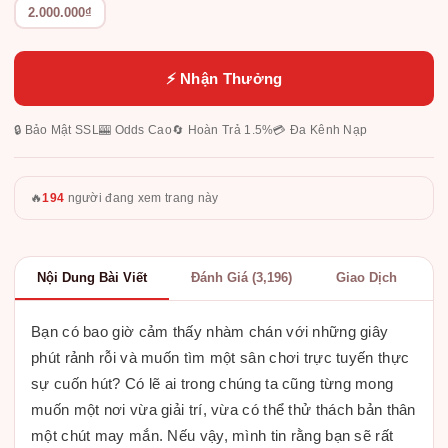
2.000.000₫
⚡ Nhận Thưởng
🔒 Bảo Mật SSL
🎰 Odds Cao
🔄 Hoàn Trả 1.5%
💳 Đa Kênh Nạp
🔥
194
người đang xem trang này
Nội Dung Bài Viết
Đánh Giá (3,196)
Giao Dịch
Bạn có bao giờ cảm thấy nhàm chán với những giây
phút rảnh rỗi và muốn tìm một sân chơi trực tuyến thực
sự cuốn hút? Có lẽ ai trong chúng ta cũng từng mong
muốn một nơi vừa giải trí, vừa có thể thử thách bản thân
một chút may mắn. Nếu vậy, mình tin rằng bạn sẽ rất