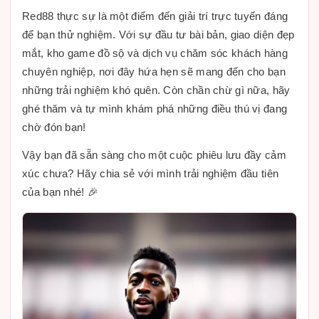
Red88 thực sự là một điểm đến giải trí trực tuyến đáng
để bạn thử nghiệm. Với sự đầu tư bài bản, giao diện đẹp
mắt, kho game đồ sộ và dịch vụ chăm sóc khách hàng
chuyên nghiệp, nơi đây hứa hẹn sẽ mang đến cho bạn
những trải nghiệm khó quên. Còn chần chừ gì nữa, hãy
ghé thăm và tự mình khám phá những điều thú vị đang
chờ đón bạn!
Vậy bạn đã sẵn sàng cho một cuộc phiêu lưu đầy cảm
xúc chưa? Hãy chia sẻ với mình trải nghiệm đầu tiên
của bạn nhé! 🎉