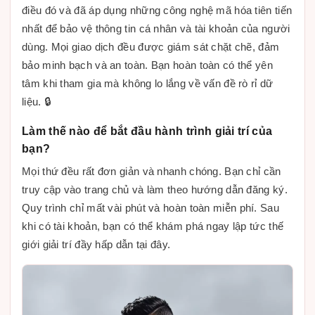
điều đó và đã áp dụng những công nghệ mã hóa tiên tiến
nhất để bảo vệ thông tin cá nhân và tài khoản của người
dùng. Mọi giao dịch đều được giám sát chặt chẽ, đảm
bảo minh bạch và an toàn. Bạn hoàn toàn có thể yên
tâm khi tham gia mà không lo lắng về vấn đề rò rỉ dữ
liệu. 🔒
Làm thế nào để bắt đầu hành trình giải trí của
bạn?
Mọi thứ đều rất đơn giản và nhanh chóng. Bạn chỉ cần
truy cập vào trang chủ và làm theo hướng dẫn đăng ký.
Quy trình chỉ mất vài phút và hoàn toàn miễn phí. Sau
khi có tài khoản, bạn có thể khám phá ngay lập tức thế
giới giải trí đầy hấp dẫn tại đây.