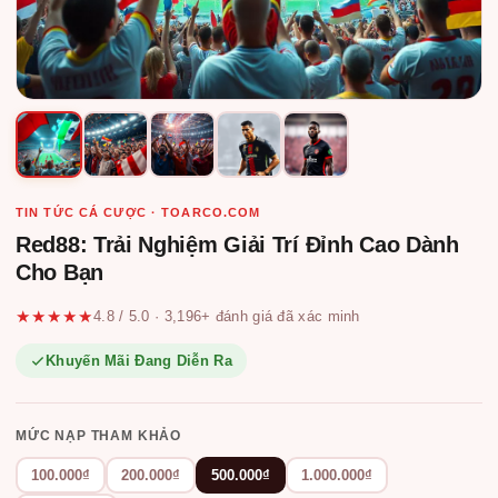
TIN TỨC CÁ CƯỢC · TOARCO.COM
Red88: Trải Nghiệm Giải Trí Đỉnh Cao Dành
Cho Bạn
★★★★★
4.8 / 5.0 · 3,196+ đánh giá đã xác minh
Khuyến Mãi Đang Diễn Ra
MỨC NẠP THAM KHẢO
100.000₫
200.000₫
500.000₫
1.000.000₫