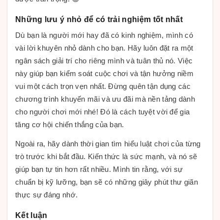
Những lưu ý nhỏ để có trải nghiệm tốt nhất
Dù bạn là người mới hay đã có kinh nghiệm, mình có
vài lời khuyên nhỏ dành cho bạn. Hãy luôn đặt ra một
ngân sách giải trí cho riêng mình và tuân thủ nó. Việc
này giúp bạn kiểm soát cuộc chơi và tận hưởng niềm
vui một cách trọn vẹn nhất. Đừng quên tận dụng các
chương trình khuyến mãi và ưu đãi mà nền tảng dành
cho người chơi mới nhé! Đó là cách tuyệt vời để gia
tăng cơ hội chiến thắng của bạn.
Ngoài ra, hãy dành thời gian tìm hiểu luật chơi của từng
trò trước khi bắt đầu. Kiến thức là sức mạnh, và nó sẽ
giúp bạn tự tin hơn rất nhiều. Mình tin rằng, với sự
chuẩn bị kỹ lưỡng, bạn sẽ có những giây phút thư giãn
thực sự đáng nhớ.
Kết luận