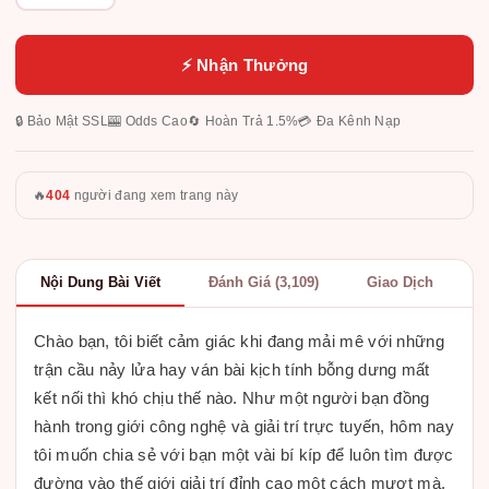
⚡ Nhận Thưởng
🔒 Bảo Mật SSL
🎰 Odds Cao
🔄 Hoàn Trả 1.5%
💳 Đa Kênh Nạp
🔥
404
người đang xem trang này
Nội Dung Bài Viết
Đánh Giá (3,109)
Giao Dịch
Chào bạn, tôi biết cảm giác khi đang mải mê với những
trận cầu nảy lửa hay ván bài kịch tính bỗng dưng mất
kết nối thì khó chịu thế nào. Như một người bạn đồng
hành trong giới công nghệ và giải trí trực tuyến, hôm nay
tôi muốn chia sẻ với bạn một vài bí kíp để luôn tìm được
đường vào thế giới giải trí đỉnh cao một cách mượt mà,