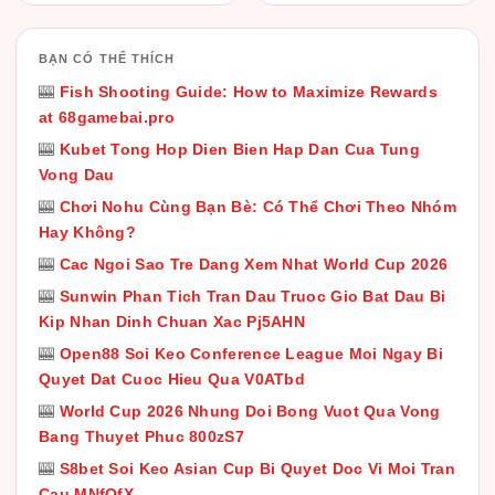
BẠN CÓ THỂ THÍCH
🎰
Fish Shooting Guide: How to Maximize Rewards
at 68gamebai.pro
🎰
Kubet Tong Hop Dien Bien Hap Dan Cua Tung
Vong Dau
🎰
Chơi Nohu Cùng Bạn Bè: Có Thể Chơi Theo Nhóm
Hay Không?
🎰
Cac Ngoi Sao Tre Dang Xem Nhat World Cup 2026
🎰
Sunwin Phan Tich Tran Dau Truoc Gio Bat Dau Bi
Kip Nhan Dinh Chuan Xac Pj5AHN
🎰
Open88 Soi Keo Conference League Moi Ngay Bi
Quyet Dat Cuoc Hieu Qua V0ATbd
🎰
World Cup 2026 Nhung Doi Bong Vuot Qua Vong
Bang Thuyet Phuc 800zS7
🎰
S8bet Soi Keo Asian Cup Bi Quyet Doc Vi Moi Tran
Cau MNfOfX