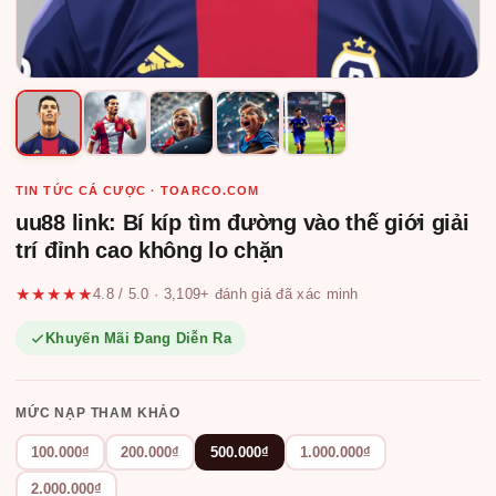
TIN TỨC CÁ CƯỢC · TOARCO.COM
uu88 link: Bí kíp tìm đường vào thế giới giải
trí đỉnh cao không lo chặn
★★★★★
4.8 / 5.0 · 3,109+ đánh giá đã xác minh
Khuyến Mãi Đang Diễn Ra
MỨC NẠP THAM KHẢO
100.000₫
200.000₫
500.000₫
1.000.000₫
2.000.000₫