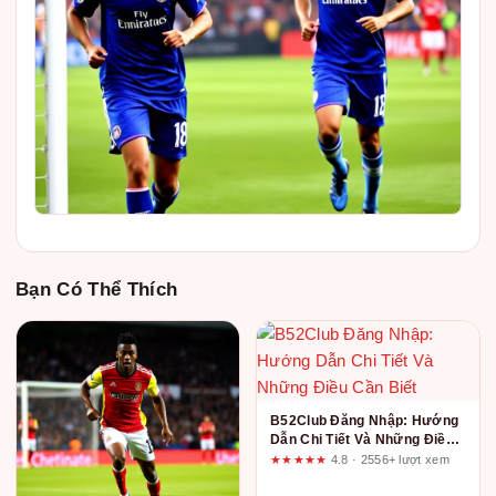
Bạn Có Thể Thích
B52Club Đăng Nhập: Hướng
Dẫn Chi Tiết Và Những Điều
Cần Biết
★★★★★
4.8 · 2556+ lượt xem