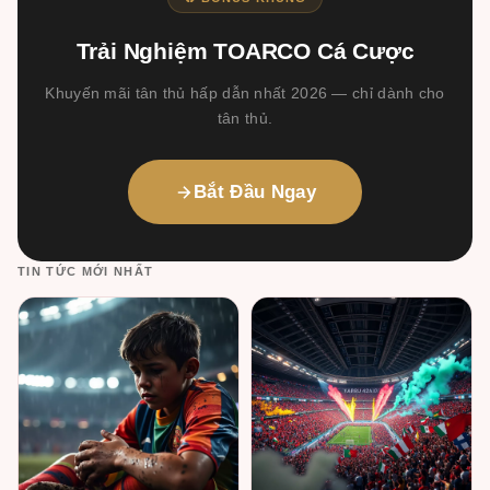
Trải Nghiệm TOARCO Cá Cược
Khuyến mãi tân thủ hấp dẫn nhất 2026 — chỉ dành cho
tân thủ.
Bắt Đầu Ngay
TIN TỨC MỚI NHẤT