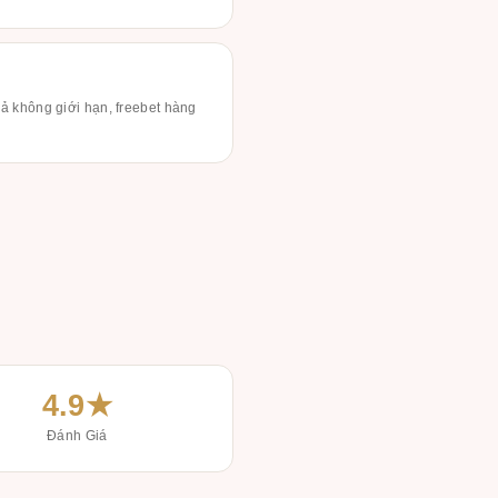
ả không giới hạn, freebet hàng
4.9★
Đánh Giá