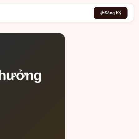
Đăng Ký
Thưởng