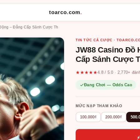
toarco.com
.
Động – Đẳng Cấp Sảnh Cược Th
TIN TỨC CÁ CƯỢC · TOARCO.C
JW88 Casino Đồ 
Cấp Sảnh Cược T
★★★★★
4.8 / 5.0 · 2,770+ đán
Đang Chơi — Odds Cao
MỨC NẠP THAM KHẢO
100.000₫
200.000₫
500.
⚡