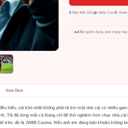
🔒 Bảo Mật SSL
🎰 Odds Cao
🔄 Hoàn
🔥
474
người đang xem trang này
Giao Dịch
ều hiểu, cái khó nhất không phải là tìm một nhà cái có nhiều ga
hanh. Tôi đã từng mất cả tháng chỉ để thử nghiệm hơn chục nhà cá
ố trên: đó là JW88 Casino. Nếu anh em đang băn khoăn không biết