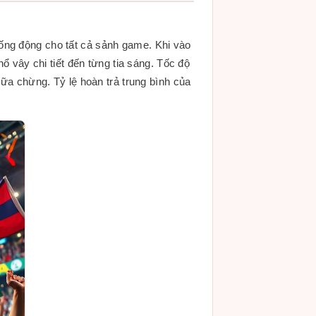
ống động cho tất cả sảnh game. Khi vào
ổ vây chi tiết đến từng tia sáng. Tốc độ
iữa chừng. Tỷ lệ hoàn trả trung bình của