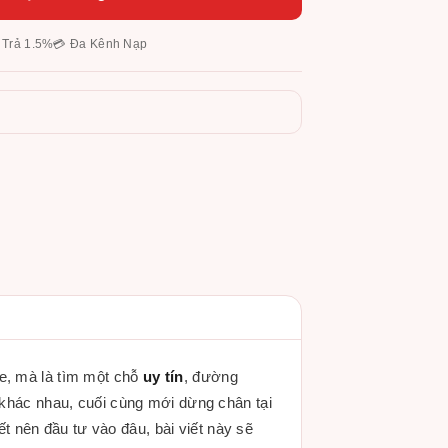
 Trả 1.5%
💳 Đa Kênh Nạp
me, mà là tìm một chỗ
uy tín
, đường
i khác nhau, cuối cùng mới dừng chân tại
 nên đầu tư vào đâu, bài viết này sẽ