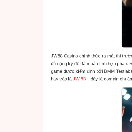
JW88 Casino chính thức ra mắt thị trườ
đủ nặng ký để đảm bảo tính hợp pháp. S
game được kiểm định bởi BMM Testlabs.
hay vào là
JW 88
– đây là domain chuẩn, 