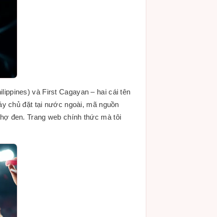
ppines) và First Cagayan – hai cái tên
áy chủ đặt tại nước ngoài, mã nguồn
hợ đen. Trang web chính thức mà tôi