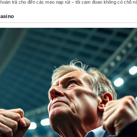
 lệ hoàn trả cho đến các mẹo nạp rút – tôi cam đoan không có chỗ n
asino