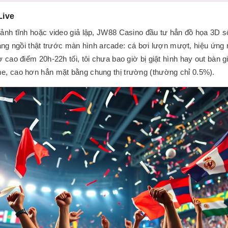
Live
ảnh tĩnh hoặc video giả lập, JW88 Casino đầu tư hẳn đồ họa 3D s
ang ngồi thật trước màn hình arcade: cá bơi lượn mượt, hiệu ứng n
cao điểm 20h-22h tối, tôi chưa bao giờ bị giật hình hay out bàn g
e, cao hơn hẳn mặt bằng chung thị trường (thường chỉ 0.5%).