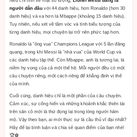
Nếu chỉ tính về mặt số lượng,
Lionel Messi đang là
người dẫn đầu
với 44 danh hiệu, hơn Ronaldo (hơn 30
danh hiệu) và xa hơn là Mbappe (khoảng 15 danh hiệu).
Tuy nhiên, nếu xét về tầm vóc và tính biểu tượng của
từng danh hiệu, mọi chuyện lại trở nên phức tạp hơn.
Ronaldo là "ông vua" Champions League với 5 lần đăng
quang, trong khi Messi là "nhà vua" của World Cup và
các danh hiệu tập thể. Còn Mbappe, anh là tương lai, là
niềm hy vọng của cả một thế hệ. Mỗi người đều có một
câu chuyện riêng, một cách riêng để khẳng định vị thế
của mình.
Cuối cùng, danh hiệu chỉ là một phần của câu chuyện.
Cảm xúc, sự cống hiến và những khoảnh khắc thiên tài
trên sân cỏ mới là thứ đọng lại trong lòng người hâm
mộ. Vậy theo bạn, ai mới thực sự là cầu thủ vĩ đại nhất?
Hãy để lại bình luận và chia sẻ quan điểm của bạn nhé!
🏆⚽