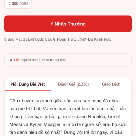
2.000.000₫
⚡ Nhận Thưởng
🔒 Bảo Mật SSL
🎰 Odds Cao
🔄 Hoàn Trả 1.5%
💳 Đa Kênh Nạp
🔥
336
người đang xem trang này
Nội Dung Bài Viết
Đánh Giá (2,330)
Giao Dịch
Câu chuyện so sánh giữa các siêu sao bóng đá chưa
bao giờ hết hot. Và nếu bạn là một fan túc cầu, chắc hẳn
không ít lần bạn tự hỏi: giữa Cristiano Ronaldo, Lionel
Messi và Kylian Mbappe, ai mới là người sở hữu bộ sưu
tập danh hiệu đồ sộ nhất? Đừng vội trả lời ngay, vì câu