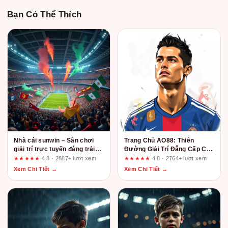
Bạn Có Thể Thích
Nhà cái sunwin – Sân chơi
Trang Chủ AO88: Thiên
giải trí trực tuyến đáng trải
Đường Giải Trí Đẳng Cấp Cho
nghiệm nhất 2025
Game Thủ Việt
★★★★★
4.8 · 2887+ lượt xem
★★★★★
4.8 · 2764+ lượt xem
Xem Chi Tiết →
Xem Chi Tiết →