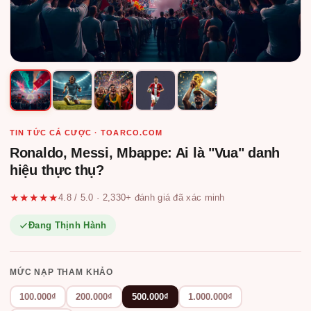
TIN TỨC CÁ CƯỢC · TOARCO.COM
Ronaldo, Messi, Mbappe: Ai là "Vua" danh
hiệu thực thụ?
★★★★★
4.8 / 5.0 · 2,330+ đánh giá đã xác minh
Đang Thịnh Hành
MỨC NẠP THAM KHẢO
100.000₫
200.000₫
500.000₫
1.000.000₫