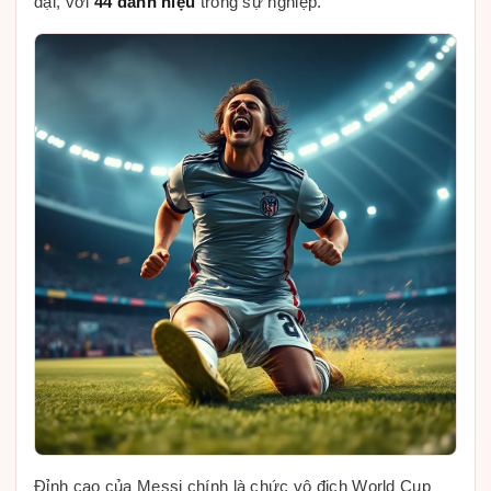
đại, với
44 danh hiệu
trong sự nghiệp.
Đỉnh cao của Messi chính là chức vô địch World Cup