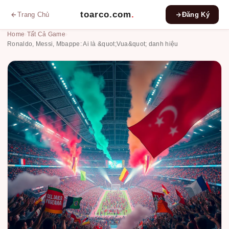
toarco.com
.
Trang Chủ
Đăng Ký
Home
›
Tất Cả Game
›
Ronaldo, Messi, Mbappe: Ai là &quot;Vua&quot; danh hiệu