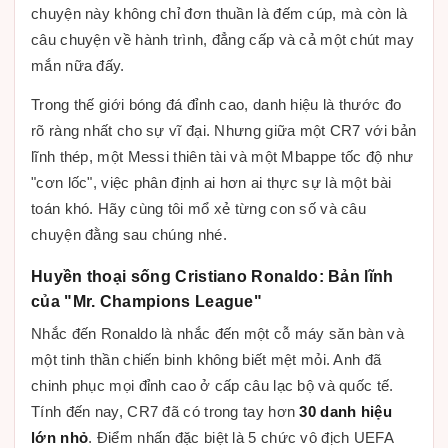
chuyện này không chỉ đơn thuần là đếm cúp, mà còn là
câu chuyện về hành trình, đẳng cấp và cả một chút may
mắn nữa đấy.
Trong thế giới bóng đá đỉnh cao, danh hiệu là thước đo
rõ ràng nhất cho sự vĩ đại. Nhưng giữa một CR7 với bản
lĩnh thép, một Messi thiên tài và một Mbappe tốc độ như
"cơn lốc", việc phân định ai hơn ai thực sự là một bài
toán khó. Hãy cùng tôi mổ xẻ từng con số và câu
chuyện đằng sau chúng nhé.
Huyền thoại sống Cristiano Ronaldo: Bản lĩnh
của "Mr. Champions League"
Nhắc đến Ronaldo là nhắc đến một cỗ máy săn bàn và
một tinh thần chiến binh không biết mệt mỏi. Anh đã
chinh phục mọi đỉnh cao ở cấp câu lạc bộ và quốc tế.
Tính đến nay, CR7 đã có trong tay hơn
30 danh hiệu
lớn nhỏ
. Điểm nhấn đặc biệt là 5 chức vô địch UEFA