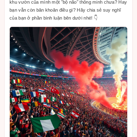
khu vườn của mình một "bộ não" thông minh chưa? Hay
bạn vẫn còn băn khoăn điều gì? Hãy chia sẻ suy nghĩ
của bạn ở phần bình luận bên dưới nhé! 👇