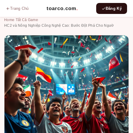
toarco.com
.
Trang Chủ
Đăng Ký
Home
›
Tất Cả Game
›
HC2 và Nông Nghiệp Công Nghệ Cao: Bước Đột Phá Cho Ngườ