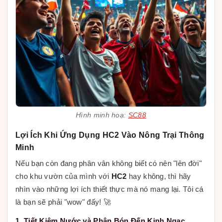
Hình minh hoạ:
SC88
Lợi Ích Khi Ứng Dụng HC2 Vào Nông Trại Thông
Minh
Nếu bạn còn đang phân vân không biết có nên "lên đời"
cho khu vườn của mình với
HC2
hay không, thì hãy
nhìn vào những lợi ích thiết thực mà nó mang lại. Tôi cá
là bạn sẽ phải "wow" đấy! 🚀
1. Tiết Kiệm Nước và Phân Bón Đến Kinh Ngạc