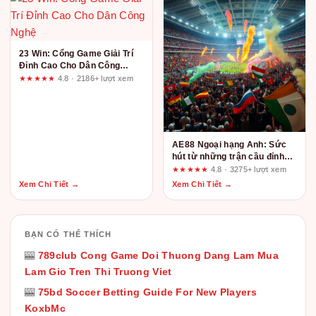
23 Win: Cổng Game Giải Trí
Đỉnh Cao Cho Dân Công
Nghệ
★★★★★
4.8 · 2186+ lượt xem
AE88 Ngoại hạng Anh: Sức
hút từ những trận cầu đỉnh
cao và trải nghiệm giải trí
★★★★★
4.8 · 3275+ lượt xem
đẳng cấp
Xem Chi Tiết →
Xem Chi Tiết →
BẠN CÓ THỂ THÍCH
🎰
789club Cong Game Doi Thuong Dang Lam Mua
Lam Gio Tren Thi Truong Viet
🎰
75bd Soccer Betting Guide For New Players
KoxbMc