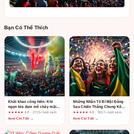
Bạn Có Thể Thích
Khát khao cống hiến: Khi
Những Nhân Tố Bí Mật Đằng
ngọn lửa đam mê cháy mãi
Sau Chiến Thắng Chung Kết
trên sân cỏ
World Cup 2026 | gg88.center
★★★★★
4.8 · 2715+ lượt xem
★★★★★
4.8 · 3017+ lượt xem
Xem Chi Tiết →
Xem Chi Tiết →