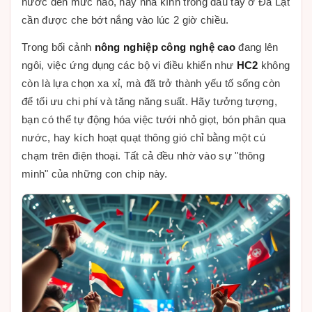
nước đến mức nào, hay nhà kính trồng dâu tây ở Đà Lạt
cần được che bớt nắng vào lúc 2 giờ chiều.
Trong bối cảnh
nông nghiệp công nghệ cao
đang lên
ngôi, việc ứng dụng các bộ vi điều khiển như
HC2
không
còn là lựa chọn xa xỉ, mà đã trở thành yếu tố sống còn
để tối ưu chi phí và tăng năng suất. Hãy tưởng tượng,
bạn có thể tự động hóa việc tưới nhỏ giọt, bón phân qua
nước, hay kích hoạt quạt thông gió chỉ bằng một cú
chạm trên điện thoại. Tất cả đều nhờ vào sự "thông
minh" của những con chip này.