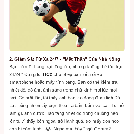
2. Giám Sát Từ Xa 24/7 - "Mắt Thần" Của Nhà Nông
Bạn có một trang trại rộng lớn, nhưng không thể túc trực
24/24? Đừng lo!
HC2
cho phép bạn kết nối với
smartphone hoặc máy tính bảng. Bạn có thể kiểm tra
nhiệt độ, độ ẩm, ánh sáng trong nhà kính mọi lúc mọi
nơi. Có một lần, tôi thấy anh bạn kia đang đi du lịch Đà
Lạt, bỗng nhiên lấy điện thoại ra bấm bấm vài cái. Tôi hỏi
làm gì, anh cười: "Tao tăng nhiệt độ trong chuồng heo
lên tí, vì thấy bên ngoài trời lạnh quá, sợ mấy con heo
con bị cảm lạnh!" 😂. Nghe mà thấy "ngầu" chưa?