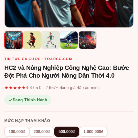
TIN TỨC CÁ CƯỢC · TOARCO.COM
HC2 và Nông Nghiệp Công Nghệ Cao: Bước
Đột Phá Cho Người Nông Dân Thời 4.0
★★★★★
4.8 / 5.0 · 2,657+ đánh giá đã xác minh
Đang Thịnh Hành
MỨC NẠP THAM KHẢO
100.000₫
200.000₫
500.000₫
1.000.000₫