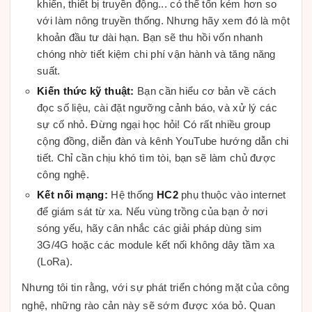
khiển, thiết bị truyền động... có thể tốn kém hơn so
với làm nông truyền thống. Nhưng hãy xem đó là một
khoản đầu tư dài hạn. Bạn sẽ thu hồi vốn nhanh
chóng nhờ tiết kiệm chi phí vận hành và tăng năng
suất.
Kiến thức kỹ thuật:
Bạn cần hiểu cơ bản về cách
đọc số liệu, cài đặt ngưỡng cảnh báo, và xử lý các
sự cố nhỏ. Đừng ngại học hỏi! Có rất nhiều group
cộng đồng, diễn đàn và kênh YouTube hướng dẫn chi
tiết. Chỉ cần chịu khó tìm tòi, bạn sẽ làm chủ được
công nghệ.
Kết nối mạng:
Hệ thống
HC2
phụ thuộc vào internet
để giám sát từ xa. Nếu vùng trồng của bạn ở nơi
sóng yếu, hãy cân nhắc các giải pháp dùng sim
3G/4G hoặc các module kết nối không dây tầm xa
(LoRa).
Nhưng tôi tin rằng, với sự phát triển chóng mặt của công
nghệ, những rào cản này sẽ sớm được xóa bỏ. Quan