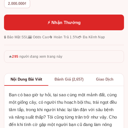
2.000.000₫
⚡ Nhận Thưởng
🔒 Bảo Mật SSL
🎰 Odds Cao
🔄 Hoàn Trả 1.5%
💳 Đa Kênh Nạp
🔥
295
người đang xem trang này
Nội Dung Bài Viết
Đánh Giá (2,657)
Giao Dịch
Bạn có bao giờ tự hỏi, tại sao cùng một mảnh đất, cùng
một giống cây, có người thu hoạch bội thu, trái ngọt đều
tăm tắp, trong khi người khác lại lận đận với sâu bệnh
và năng suất thấp? Tôi cũng từng trăn trở như vậy. Cho
đến khi tình cờ gặp một người bạn cũ đang làm nông