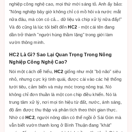
nghiệp công nghệ cao, mọi thứ mới sáng tỏ. Anh ấy bảo:
"Nông nghiệp bây giờ không chỉ có mồ hôi và nước mắt
nữa đâu, mà còn có cả... dữ liệu và chip xử lý nữa đấy!"
Và đó cũng là lúc tôi biết đến
HC2
- một cái tên đang
dần trở thành "người hùng thầm lặng" trong giới làm
vườn thông minh.
HC2 Là Gì? Sao Lại Quan Trọng Trong Nông
Nghiệp Công Nghệ Cao?
Nói một cách dễ hiểu,
HC2
giống như một "bộ não" siêu
nhỏ, nhưng cực kỳ tinh quái, được cài vào các hệ thống
tưới tiêu, cảm biến và máy móc trong nông trại. Nó
không chỉ đơn thuần là một con chip điều khiển. Nó là
trung tâm xử lý, nơi mọi tín hiệu từ đất, nước, ánh sáng,
độ ẩm được thu thập và phân tích theo thời gian thực.
Nhờ có
HC2
, người nông dân có thể ngồi ở Sài Gòn mà
vẫn biết vườn thanh long ở Bình Thuận đang "khát"