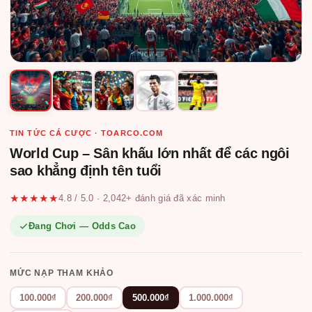
TIN TỨC CÁ CƯỢC · TOARCO.COM
World Cup – Sân khấu lớn nhất để các ngôi
sao khẳng định tên tuổi
★★★★★
4.8 / 5.0 · 2,042+ đánh giá đã xác minh
Đang Chơi — Odds Cao
MỨC NẠP THAM KHẢO
100.000₫
200.000₫
500.000₫
1.000.000₫