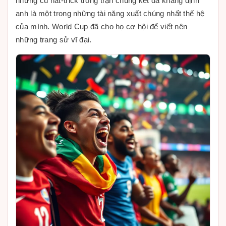
nhưng cú hat-trick trong trận chung kết đã khẳng định
anh là một trong những tài năng xuất chúng nhất thế hệ
của mình. World Cup đã cho họ cơ hội để viết nên
những trang sử vĩ đại.