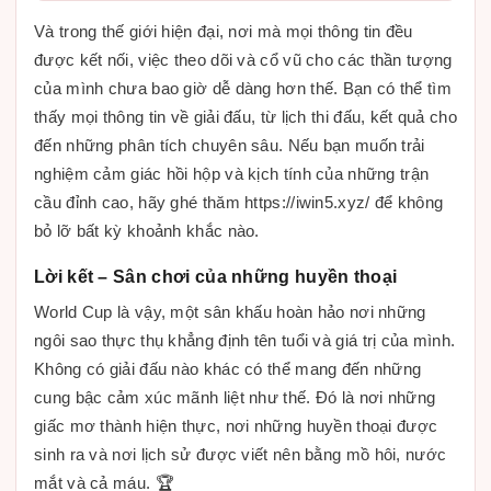
Và trong thế giới hiện đại, nơi mà mọi thông tin đều
được kết nối, việc theo dõi và cổ vũ cho các thần tượng
của mình chưa bao giờ dễ dàng hơn thế. Bạn có thể tìm
thấy mọi thông tin về giải đấu, từ lịch thi đấu, kết quả cho
đến những phân tích chuyên sâu. Nếu bạn muốn trải
nghiệm cảm giác hồi hộp và kịch tính của những trận
cầu đỉnh cao, hãy ghé thăm https://iwin5.xyz/ để không
bỏ lỡ bất kỳ khoảnh khắc nào.
Lời kết – Sân chơi của những huyền thoại
World Cup là vậy, một sân khấu hoàn hảo nơi những
ngôi sao thực thụ khẳng định tên tuổi và giá trị của mình.
Không có giải đấu nào khác có thể mang đến những
cung bậc cảm xúc mãnh liệt như thế. Đó là nơi những
giấc mơ thành hiện thực, nơi những huyền thoại được
sinh ra và nơi lịch sử được viết nên bằng mồ hôi, nước
mắt và cả máu. 🏆