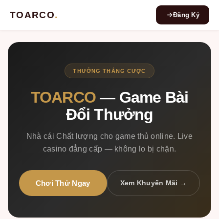
TOARCO
.
Đăng Ký
THƯỞNG THẮNG CƯỢC
TOARCO
— Game Bài
Đổi Thưởng
Nhà cái Chất lượng cho game thủ online. Live
casino đẳng cấp — không lo bị chặn.
Chơi Thử Ngay
Xem Khuyến Mãi →