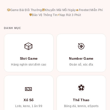
🎲
Game Bài Đổi Thưởng
🎁
Khuyến Mãi Mỗi Ngày
🔥
Freebet Miễn Phí
🛡
Bảo Vệ Thông Tin
⚡
Nạp Rút 3 Phút
DANH MỤC
🎲
🎯
Slot Game
Number Game
Hàng nghìn slot đỉnh cao
Đoán số, xóc đĩa
🎫
⚽
Xổ Số
Thể Thao
Loto, keno, 1 ăn 99
Bóng đá, tennis, eSports