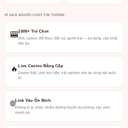
VÌ SAO NGƯỜI CHƠI TIN TƯỞNG
1000+ Trò Chơi
🎰
Slot, casino, thể thao, bắn cá, game bài — đa dạng, cập nhật
liên tục.
Live Casino Đẳng Cấp
🔥
Dealer thật, chơi trực tiếp, trải nghiệm như tại sòng bài quốc
tế.
Link Vào Ổn Định
🌐
Không lo bị chặn, nhiều đường truyền dự phòng, vào chơi
mượt mà.