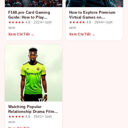
F168.pro Card Gaming
How to Explore Premium
Guide: How to Play
Virtual Games on
Strategic and Classic Card
nova88.tips: A Rule-First
★★★★★
4.8 · 2324+ lượt
★★★★★
4.8 · 2644+ lượt
Games with Discipline
Guide
xem
xem
Xem Chi Tiết →
Xem Chi Tiết →
Watching Popular
Relationship Drama Films
on HEOVL: A Full User
★★★★★
4.8 · 2641+ lượt
Journey Review
xem