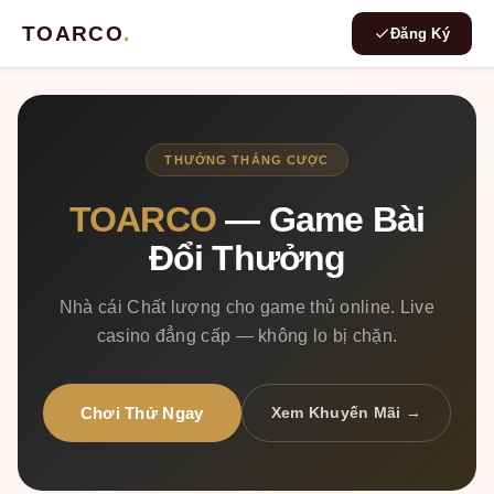
TOARCO
.
Đăng Ký
THƯỞNG THẮNG CƯỢC
TOARCO
— Game Bài
Đổi Thưởng
Nhà cái Chất lượng cho game thủ online. Live
casino đẳng cấp — không lo bị chặn.
Chơi Thử Ngay
Xem Khuyến Mãi →