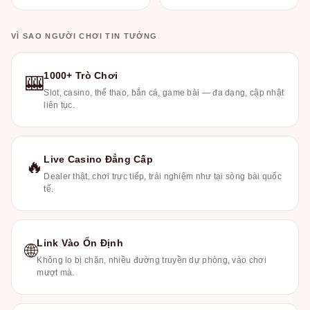
VÌ SAO NGƯỜI CHƠI TIN TƯỞNG
1000+ Trò Chơi
🎰
Slot, casino, thể thao, bắn cá, game bài — đa dạng, cập nhật
liên tục.
Live Casino Đẳng Cấp
🔥
Dealer thật, chơi trực tiếp, trải nghiệm như tại sòng bài quốc
tế.
Link Vào Ổn Định
🌐
Không lo bị chặn, nhiều đường truyền dự phòng, vào chơi
mượt mà.