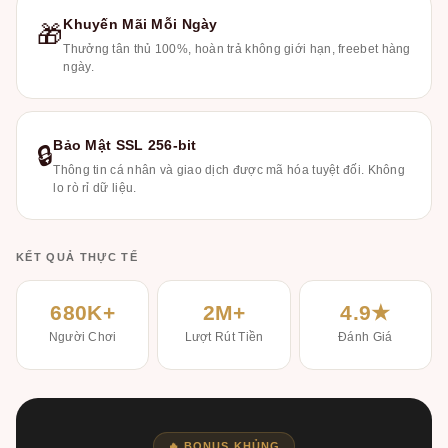
Khuyến Mãi Mỗi Ngày
🎁
Thưởng tân thủ 100%, hoàn trả không giới hạn, freebet hàng
ngày.
Bảo Mật SSL 256-bit
🔒
Thông tin cá nhân và giao dịch được mã hóa tuyệt đối. Không
lo rò rỉ dữ liệu.
KẾT QUẢ THỰC TẾ
680K+
2M+
4.9★
Người Chơi
Lượt Rút Tiền
Đánh Giá
🔥 BONUS KHỦNG