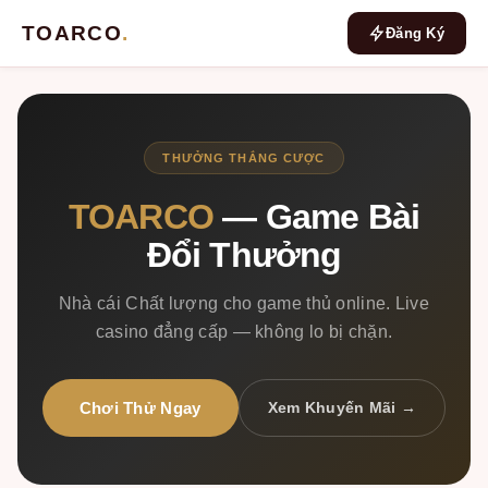
TOARCO
.
Đăng Ký
THƯỞNG THẮNG CƯỢC
TOARCO
— Game Bài
Đổi Thưởng
Nhà cái Chất lượng cho game thủ online. Live
casino đẳng cấp — không lo bị chặn.
Chơi Thử Ngay
Xem Khuyến Mãi →