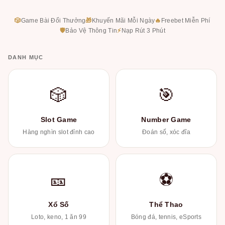
🎲
Game Bài Đổi Thưởng
🎁
Khuyến Mãi Mỗi Ngày
🔥
Freebet Miễn Phí
🛡
Bảo Vệ Thông Tin
⚡
Nạp Rút 3 Phút
DANH MỤC
🎲
🎯
Slot Game
Number Game
Hàng nghìn slot đỉnh cao
Đoán số, xóc đĩa
🎫
⚽
Xổ Số
Thể Thao
Loto, keno, 1 ăn 99
Bóng đá, tennis, eSports