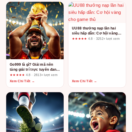
UU88 thưởng nạp lần hai
siêu hấp dẫn: Cơ hội vàng
cho game thủ
★★★★★
4.8 · 3252+ lượt xem
Go999 là gì? Giải mã nền
tảng giải trí trực tuyến đang
gây sốt
★★★★★
4.8 · 2813+ lượt xem
Xem Chi Tiết →
Xem Chi Tiết →