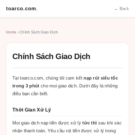
toarco.com
.
← Back
Home
› Chính Sách Giao Dịch
Chính Sách Giao Dịch
Tại toarco.com, chúng tôi cam kết
nạp rút siêu tốc
trong 3 phút
cho mọi giao dịch. Dưới đây là những
điều bạn cần biết.
Thời Gian Xử Lý
Mọi giao dịch nạp tiền được xử lý
tức thì
sau khi xác
nhận thanh toán. Yêu cầu rút tiền được xử lý trong