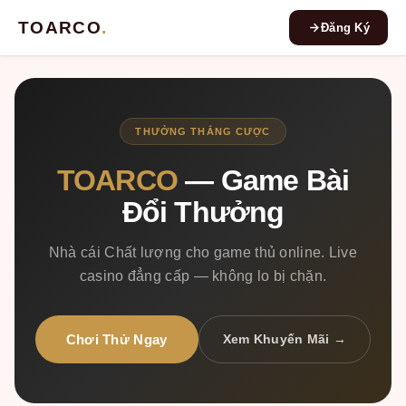
TOARCO
.
Đăng Ký
THƯỞNG THẮNG CƯỢC
TOARCO
— Game Bài
Đổi Thưởng
Nhà cái Chất lượng cho game thủ online. Live
casino đẳng cấp — không lo bị chặn.
Chơi Thử Ngay
Xem Khuyến Mãi →