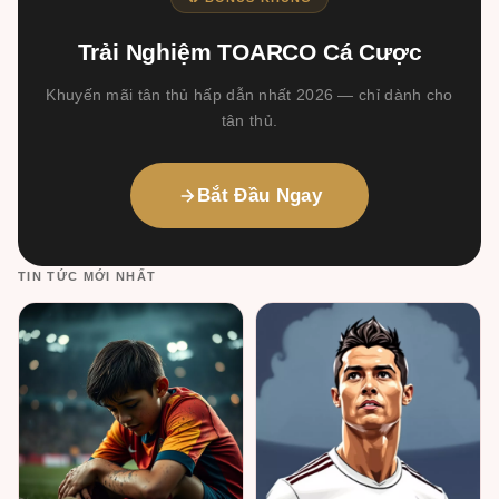
Trải Nghiệm TOARCO Cá Cược
Khuyến mãi tân thủ hấp dẫn nhất 2026 — chỉ dành cho
tân thủ.
Bắt Đầu Ngay
TIN TỨC MỚI NHẤT