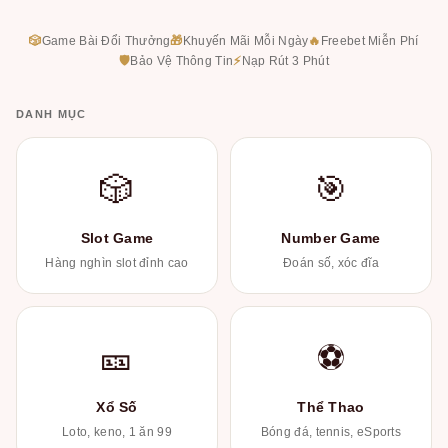
🎲
Game Bài Đổi Thưởng
🎁
Khuyến Mãi Mỗi Ngày
🔥
Freebet Miễn Phí
🛡
Bảo Vệ Thông Tin
⚡
Nạp Rút 3 Phút
DANH MỤC
🎲
🎯
Slot Game
Number Game
Hàng nghìn slot đỉnh cao
Đoán số, xóc đĩa
🎫
⚽
Xổ Số
Thể Thao
Loto, keno, 1 ăn 99
Bóng đá, tennis, eSports