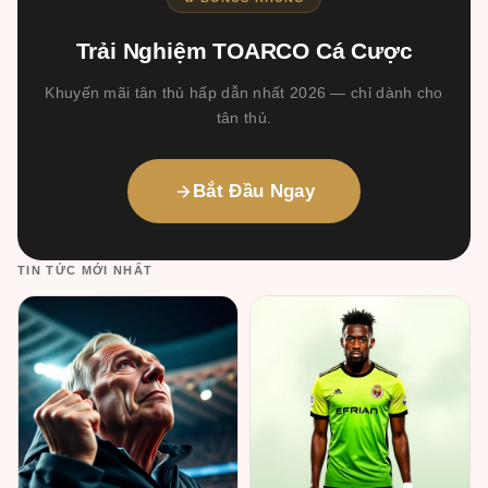
Trải Nghiệm TOARCO Cá Cược
Khuyến mãi tân thủ hấp dẫn nhất 2026 — chỉ dành cho
tân thủ.
Bắt Đầu Ngay
TIN TỨC MỚI NHẤT