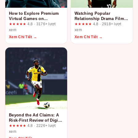
How to Explore Premium
Watching Popular
Virtual Games on
Relationship Drama Films
nova88.tips: A Rule-First
on HEOVL: A Full User
★★★★★
4.8 · 3176+ lượt
★★★★★
4.8 · 2918+ lượt
Guide
Journey Review
xem
xem
Xem Chi Tiết →
Xem Chi Tiết →
Beyond the Ad Claims: A
Risk-First Review of Digital
Entertainment Options on
★★★★★
4.8 · 2226+ lượt
ml88.vegas
xem