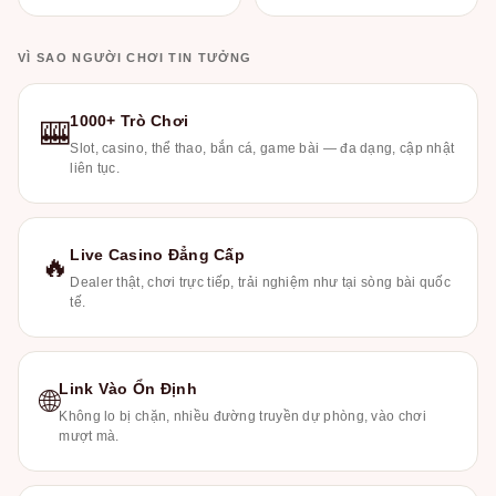
VÌ SAO NGƯỜI CHƠI TIN TƯỞNG
1000+ Trò Chơi
🎰
Slot, casino, thể thao, bắn cá, game bài — đa dạng, cập nhật
liên tục.
Live Casino Đẳng Cấp
🔥
Dealer thật, chơi trực tiếp, trải nghiệm như tại sòng bài quốc
tế.
Link Vào Ổn Định
🌐
Không lo bị chặn, nhiều đường truyền dự phòng, vào chơi
mượt mà.