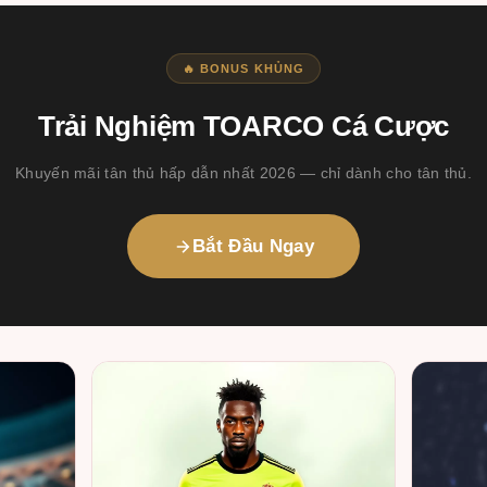
🔥 BONUS KHỦNG
Trải Nghiệm TOARCO Cá Cược
Khuyến mãi tân thủ hấp dẫn nhất 2026 — chỉ dành cho tân thủ.
Bắt Đầu Ngay