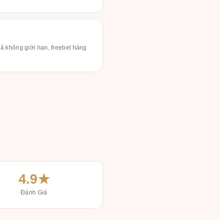
ả không giới hạn, freebet hàng
4.9★
Đánh Giá