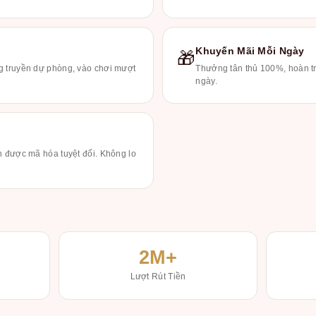
Khuyến Mãi Mỗi Ngày
🎁
g truyền dự phòng, vào chơi mượt
Thưởng tân thủ 100%, hoàn tr
ngày.
h được mã hóa tuyệt đối. Không lo
2M+
Lượt Rút Tiền