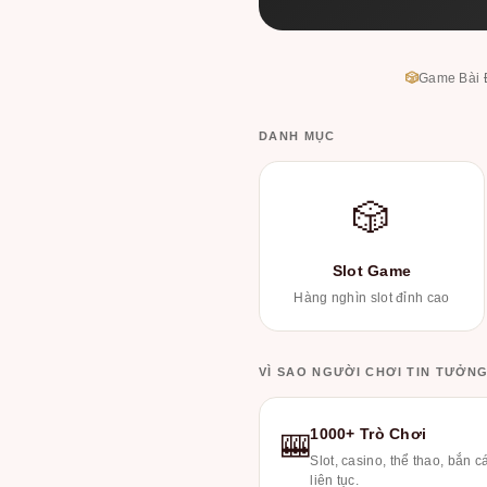
🎲
Game Bài 
DANH MỤC
🎲
Slot Game
Hàng nghìn slot đỉnh cao
VÌ SAO NGƯỜI CHƠI TIN TƯỞN
1000+ Trò Chơi
🎰
Slot, casino, thể thao, bắn 
liên tục.