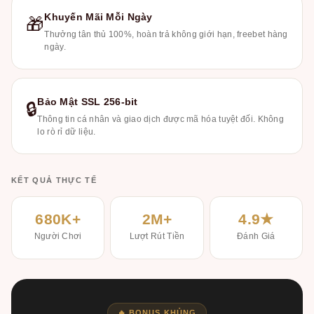
Khuyến Mãi Mỗi Ngày
🎁
Thưởng tân thủ 100%, hoàn trả không giới hạn, freebet hàng
ngày.
Bảo Mật SSL 256-bit
🔒
Thông tin cá nhân và giao dịch được mã hóa tuyệt đối. Không
lo rò rỉ dữ liệu.
KẾT QUẢ THỰC TẾ
680K+
2M+
4.9★
Người Chơi
Lượt Rút Tiền
Đánh Giá
🔥 BONUS KHỦNG