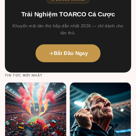
Trải Nghiệm TOARCO Cá Cược
Khuyến mãi tân thủ hấp dẫn nhất 2026 — chỉ dành cho
tân thủ.
Bắt Đầu Ngay
TIN TỨC MỚI NHẤT