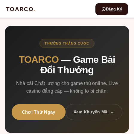
TOARCO
.
Đăng Ký
THƯỞNG THẮNG CƯỢC
TOARCO
— Game Bài
Đổi Thưởng
Nhà cái Chất lượng cho game thủ online. Live
casino đẳng cấp — không lo bị chặn.
Chơi Thử Ngay
Xem Khuyến Mãi →