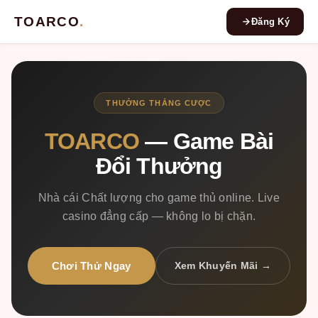
TOARCO
.
Đăng Ký
THƯỞNG THẮNG CƯỢC
TOARCO
— Game Bài
Đổi Thưởng
Nhà cái Chất lượng cho game thủ online. Live
casino đẳng cấp — không lo bị chặn.
Chơi Thử Ngay
Xem Khuyến Mãi →