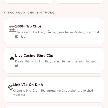
VÌ SAO NGƯỜI CHƠI TIN TƯỞNG
1000+ Trò Chơi
🎰
Slot, casino, thể thao, bắn cá, game bài — đa dạng, cập nhật
liên tục.
Live Casino Đẳng Cấp
🔥
Dealer thật, chơi trực tiếp, trải nghiệm như tại sòng bài quốc
tế.
Link Vào Ổn Định
🌐
Không lo bị chặn, nhiều đường truyền dự phòng, vào chơi
mượt mà.