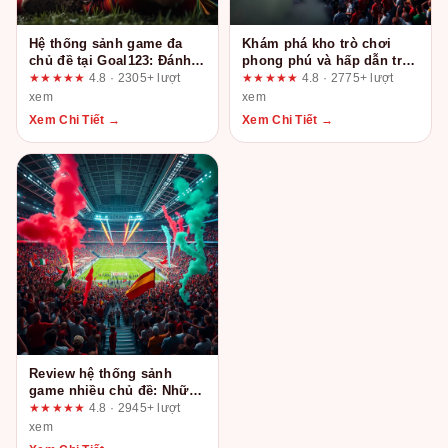
Hệ thống sảnh game đa
Khám phá kho trò chơi
chủ đề tại Goal123: Đánh
phong phú và hấp dẫn trên
giá theo độ khó, nhịp chơi
ml88.vegas – những điều
★★★★★
4.8 · 2305+ lượt
★★★★★
4.8 · 2775+ lượt
và chiến lược vốn
cần biết trước khi tham gia
xem
xem
Xem Chi Tiết →
Xem Chi Tiết →
Review hệ thống sảnh
game nhiều chủ đề: Những
con số cần kiểm tra trước
★★★★★
4.8 · 2945+ lượt
khi đặt cược
xem