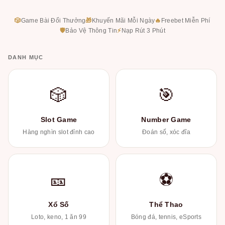
🎲
Game Bài Đổi Thưởng
🎁
Khuyến Mãi Mỗi Ngày
🔥
Freebet Miễn Phí
🛡
Bảo Vệ Thông Tin
⚡
Nạp Rút 3 Phút
DANH MỤC
🎲
🎯
Slot Game
Number Game
Hàng nghìn slot đỉnh cao
Đoán số, xóc đĩa
🎫
⚽
Xổ Số
Thể Thao
Loto, keno, 1 ăn 99
Bóng đá, tennis, eSports