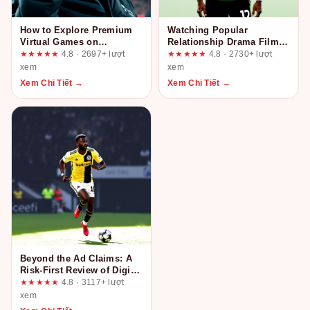
How to Explore Premium
Watching Popular
Virtual Games on
Relationship Drama Films
nova88.tips: A Rule-First
on HEOVL: A Full User
★★★★★
4.8 · 2697+ lượt
★★★★★
4.8 · 2730+ lượt
Guide
Journey Review
xem
xem
Xem Chi Tiết →
Xem Chi Tiết →
Beyond the Ad Claims: A
Risk-First Review of Digital
Entertainment Options on
★★★★★
4.8 · 3117+ lượt
ml88.vegas
xem