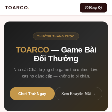
TOARCO
.
Đăng Ký
THƯỞNG THẮNG CƯỢC
TOARCO
— Game Bài
Đổi Thưởng
Nhà cái Chất lượng cho game thủ online. Live
casino đẳng cấp — không lo bị chặn.
Chơi Thử Ngay
Xem Khuyến Mãi →