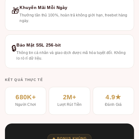
Khuyến Mãi Mỗi Ngày
🎁
Thưởng tân thủ 100%, hoàn trả không giới hạn, freebet hàng
ngày.
Bảo Mật SSL 256-bit
🔒
Thông tin cá nhân và giao dịch được mã hóa tuyệt đối. Không
lo rò rỉ dữ liệu.
KẾT QUẢ THỰC TẾ
680K+
2M+
4.9★
Người Chơi
Lượt Rút Tiền
Đánh Giá
🔥 BONUS KHỦNG