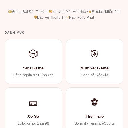
🎲
Game Bài Đổi Thưởng
🎁
Khuyến Mãi Mỗi Ngày
🔥
Freebet Miễn Phí
🛡
Bảo Vệ Thông Tin
⚡
Nạp Rút 3 Phút
DANH MỤC
🎲
🎯
Slot Game
Number Game
Hàng nghìn slot đỉnh cao
Đoán số, xóc đĩa
🎫
⚽
Xổ Số
Thể Thao
Loto, keno, 1 ăn 99
Bóng đá, tennis, eSports