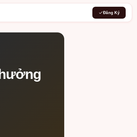
Đăng Ký
Thưởng