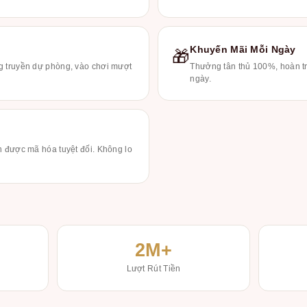
Khuyến Mãi Mỗi Ngày
🎁
g truyền dự phòng, vào chơi mượt
Thưởng tân thủ 100%, hoàn tr
ngày.
h được mã hóa tuyệt đối. Không lo
2M+
Lượt Rút Tiền