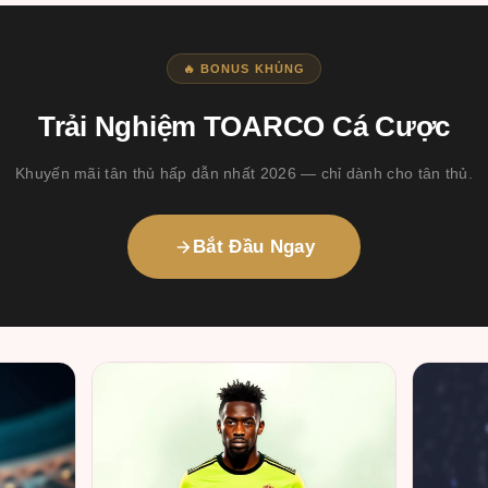
🔥 BONUS KHỦNG
Trải Nghiệm TOARCO Cá Cược
Khuyến mãi tân thủ hấp dẫn nhất 2026 — chỉ dành cho tân thủ.
Bắt Đầu Ngay