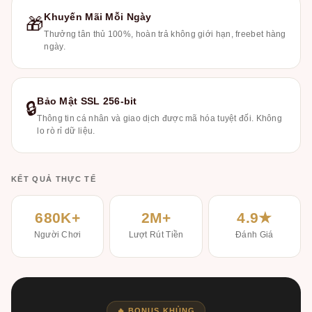
Khuyến Mãi Mỗi Ngày
🎁
Thưởng tân thủ 100%, hoàn trả không giới hạn, freebet hàng
ngày.
Bảo Mật SSL 256-bit
🔒
Thông tin cá nhân và giao dịch được mã hóa tuyệt đối. Không
lo rò rỉ dữ liệu.
KẾT QUẢ THỰC TẾ
680K+
2M+
4.9★
Người Chơi
Lượt Rút Tiền
Đánh Giá
🔥 BONUS KHỦNG