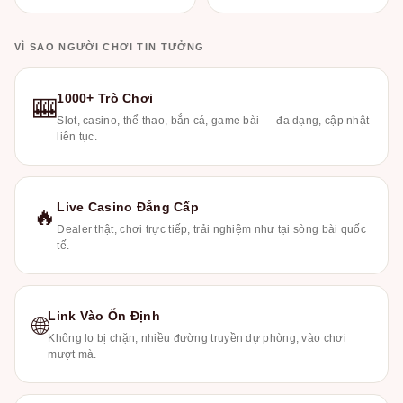
VÌ SAO NGƯỜI CHƠI TIN TƯỞNG
1000+ Trò Chơi
🎰
Slot, casino, thể thao, bắn cá, game bài — đa dạng, cập nhật
liên tục.
Live Casino Đẳng Cấp
🔥
Dealer thật, chơi trực tiếp, trải nghiệm như tại sòng bài quốc
tế.
Link Vào Ổn Định
🌐
Không lo bị chặn, nhiều đường truyền dự phòng, vào chơi
mượt mà.