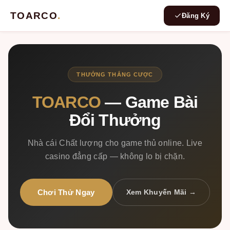
TOARCO
.
Đăng Ký
THƯỞNG THẮNG CƯỢC
TOARCO
— Game Bài
Đổi Thưởng
Nhà cái Chất lượng cho game thủ online. Live
casino đẳng cấp — không lo bị chặn.
Chơi Thử Ngay
Xem Khuyến Mãi →