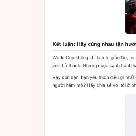
Kết luận: Hãy cùng nhau tận hư
World Cup không chỉ là một giải đấu, nó 
với thử thách. Những cuộc cạnh tranh hấ
Vậy còn bạn, bạn yêu thích điều gì nhấ
người hâm mộ? Hãy chia sẻ với tôi ở ph