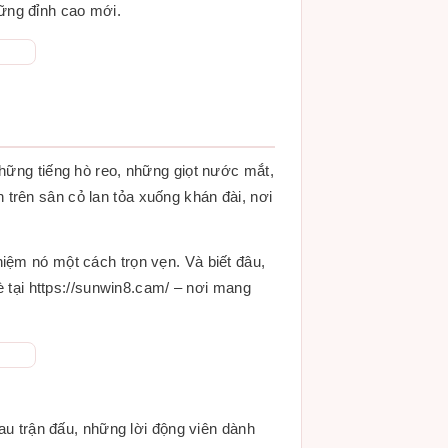
ững đỉnh cao mới.
Những tiếng hò reo, những giọt nước mắt,
trên sân cỏ lan tỏa xuống khán đài, nơi
iệm nó một cách trọn vẹn. Và biết đâu,
è tại https://sunwin8.cam/ – nơi mang
sau trận đấu, những lời động viên dành