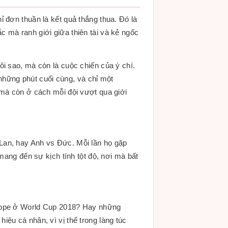
 đơn thuần là kết quả thắng thua. Đó là
 mà ranh giới giữa thiên tài và kẻ ngốc
i sao, mà còn là cuộc chiến của ý chí.
 những phút cuối cùng, và chỉ một
 mà còn ở cách mỗi đội vượt qua giới
Lan, hay Anh vs Đức. Mỗi lần họ gặp
mang đến sự kịch tính tột độ, nơi mà bất
bappe ở World Cup 2018? Hay những
ệu cá nhân, vì vị thế trong làng túc