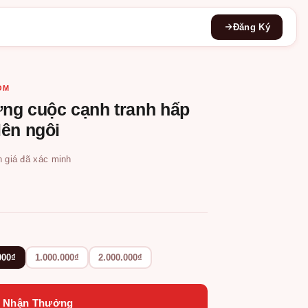
Đăng Ký
OM
ng cuộc cạnh tranh hấp
lên ngôi
h giá đã xác minh
000₫
1.000.000₫
2.000.000₫
 Nhận Thưởng