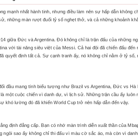
óng mạnh nhất hành tinh, nhưng điều làm nên sự hấp dẫn không chỉ
sử, những màn rượt đuổi tỷ số nghẹt thở, và cả những khoảnh khắc
14 giữa Đức và Argentina. Đó không chỉ là trận đấu của những ngô
tina với tài năng siêu việt của Messi. Cả hai đội đã chiến đấu đến
 quyết định tất cả. Sự cạnh tranh ấy, nó không chỉ nằm ở tỷ số,
i đầu mang tính biểu tượng như Brazil vs Argentina, Đức vs Hà 
là một cuộc chiến vì danh dự, vì lịch sử. Những trận cầu ấy luôn 
 sự khó lường đó đã khiến World Cup trở nên hấp dẫn đến vậy.
khẳng định đẳng cấp. Bạn có nhớ màn trình diễn xuất thần của M
gôi sao ấy không chỉ thi đấu vì màu cờ sắc áo, mà còn vì danh hi