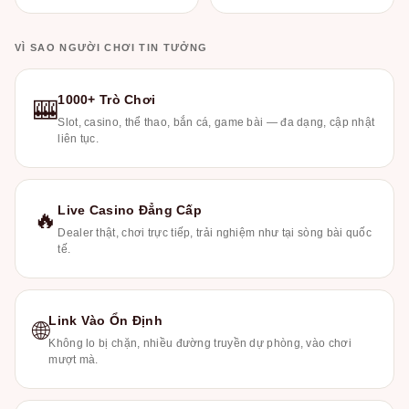
VÌ SAO NGƯỜI CHƠI TIN TƯỞNG
1000+ Trò Chơi
🎰
Slot, casino, thể thao, bắn cá, game bài — đa dạng, cập nhật
liên tục.
Live Casino Đẳng Cấp
🔥
Dealer thật, chơi trực tiếp, trải nghiệm như tại sòng bài quốc
tế.
Link Vào Ổn Định
🌐
Không lo bị chặn, nhiều đường truyền dự phòng, vào chơi
mượt mà.