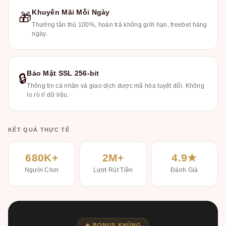
Khuyến Mãi Mỗi Ngày
🎁
Thưởng tân thủ 100%, hoàn trả không giới hạn, freebet hàng
ngày.
Bảo Mật SSL 256-bit
🔒
Thông tin cá nhân và giao dịch được mã hóa tuyệt đối. Không
lo rò rỉ dữ liệu.
KẾT QUẢ THỰC TẾ
680K+
2M+
4.9★
Người Chơi
Lượt Rút Tiền
Đánh Giá
🔥 BONUS KHỦNG