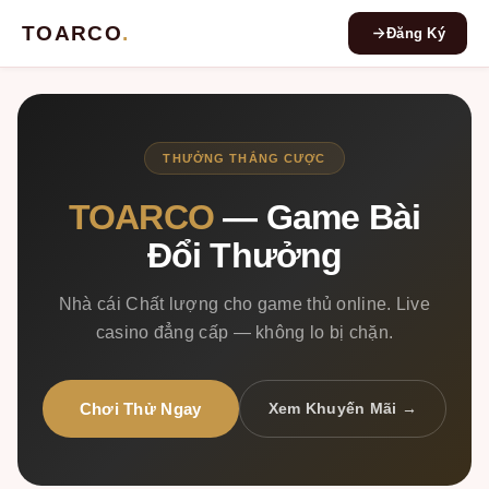
TOARCO
.
Đăng Ký
THƯỞNG THẮNG CƯỢC
TOARCO
— Game Bài
Đổi Thưởng
Nhà cái Chất lượng cho game thủ online. Live
casino đẳng cấp — không lo bị chặn.
Chơi Thử Ngay
Xem Khuyến Mãi →