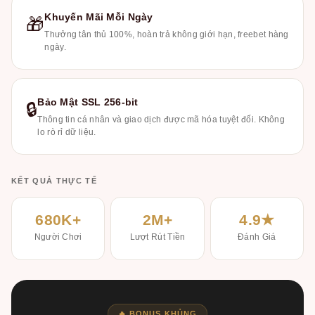
Khuyến Mãi Mỗi Ngày
🎁
Thưởng tân thủ 100%, hoàn trả không giới hạn, freebet hàng
ngày.
Bảo Mật SSL 256-bit
🔒
Thông tin cá nhân và giao dịch được mã hóa tuyệt đối. Không
lo rò rỉ dữ liệu.
KẾT QUẢ THỰC TẾ
680K+
2M+
4.9★
Người Chơi
Lượt Rút Tiền
Đánh Giá
🔥 BONUS KHỦNG