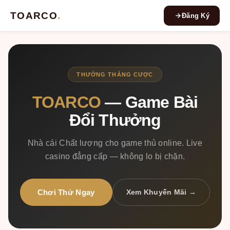
TOARCO
.
Đăng Ký
THƯỞNG THẮNG CƯỢC
TOARCO
— Game Bài
Đổi Thưởng
Nhà cái Chất lượng cho game thủ online. Live
casino đẳng cấp — không lo bị chặn.
Chơi Thử Ngay
Xem Khuyến Mãi →