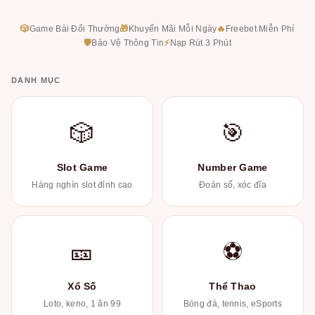
🎲
Game Bài Đổi Thưởng
🎁
Khuyến Mãi Mỗi Ngày
🔥
Freebet Miễn Phí
🛡
Bảo Vệ Thông Tin
⚡
Nạp Rút 3 Phút
DANH MỤC
🎲
🎯
Slot Game
Number Game
Hàng nghìn slot đỉnh cao
Đoán số, xóc đĩa
🎫
⚽
Xổ Số
Thể Thao
Loto, keno, 1 ăn 99
Bóng đá, tennis, eSports