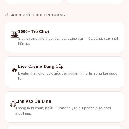
VÌ SAO NGƯỜI CHƠI TIN TƯỞNG
1000+ Trò Chơi
🎰
Slot, casino, thể thao, bắn cá, game bài — đa dạng, cập nhật
liên tục.
Live Casino Đẳng Cấp
🔥
Dealer thật, chơi trực tiếp, trải nghiệm như tại sòng bài quốc
tế.
Link Vào Ổn Định
🌐
Không lo bị chặn, nhiều đường truyền dự phòng, vào chơi
mượt mà.