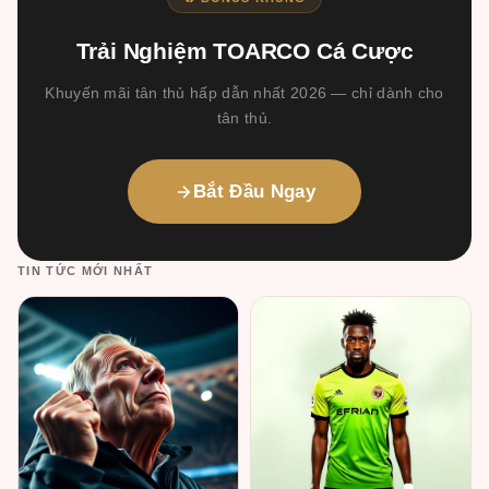
Trải Nghiệm TOARCO Cá Cược
Khuyến mãi tân thủ hấp dẫn nhất 2026 — chỉ dành cho
tân thủ.
Bắt Đầu Ngay
TIN TỨC MỚI NHẤT