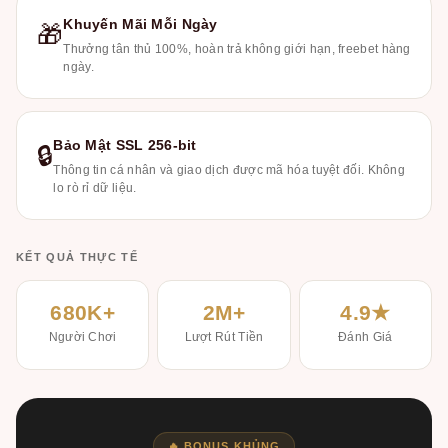
Khuyến Mãi Mỗi Ngày
🎁
Thưởng tân thủ 100%, hoàn trả không giới hạn, freebet hàng
ngày.
Bảo Mật SSL 256-bit
🔒
Thông tin cá nhân và giao dịch được mã hóa tuyệt đối. Không
lo rò rỉ dữ liệu.
KẾT QUẢ THỰC TẾ
680K+
2M+
4.9★
Người Chơi
Lượt Rút Tiền
Đánh Giá
🔥 BONUS KHỦNG