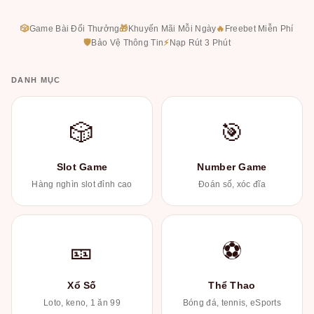
🎲
Game Bài Đổi Thưởng
🎁
Khuyến Mãi Mỗi Ngày
🔥
Freebet Miễn Phí
🛡
Bảo Vệ Thông Tin
⚡
Nạp Rút 3 Phút
DANH MỤC
🎲
🎯
Slot Game
Number Game
Hàng nghìn slot đỉnh cao
Đoán số, xóc đĩa
🎫
⚽
Xổ Số
Thể Thao
Loto, keno, 1 ăn 99
Bóng đá, tennis, eSports