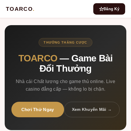
TOARCO
.
Đăng Ký
THƯỞNG THẮNG CƯỢC
TOARCO
— Game Bài
Đổi Thưởng
Nhà cái Chất lượng cho game thủ online. Live
casino đẳng cấp — không lo bị chặn.
Chơi Thử Ngay
Xem Khuyến Mãi →