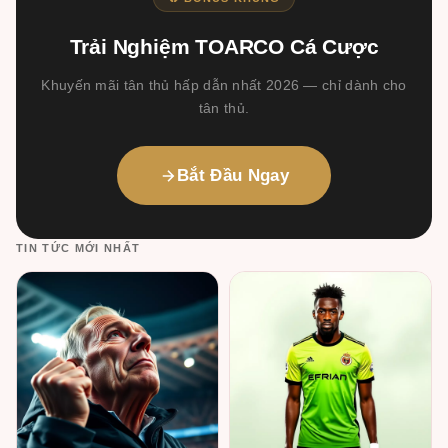
Trải Nghiệm TOARCO Cá Cược
Khuyến mãi tân thủ hấp dẫn nhất 2026 — chỉ dành cho
tân thủ.
Bắt Đầu Ngay
TIN TỨC MỚI NHẤT