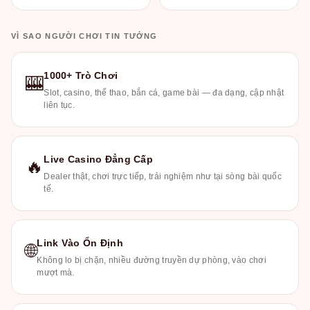
VÌ SAO NGƯỜI CHƠI TIN TƯỞNG
1000+ Trò Chơi
🎰
Slot, casino, thể thao, bắn cá, game bài — đa dạng, cập nhật
liên tục.
Live Casino Đẳng Cấp
🔥
Dealer thật, chơi trực tiếp, trải nghiệm như tại sòng bài quốc
tế.
Link Vào Ổn Định
🌐
Không lo bị chặn, nhiều đường truyền dự phòng, vào chơi
mượt mà.