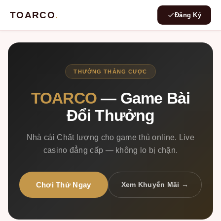
TOARCO
.
Đăng Ký
THƯỞNG THẮNG CƯỢC
TOARCO
— Game Bài
Đổi Thưởng
Nhà cái Chất lượng cho game thủ online. Live
casino đẳng cấp — không lo bị chặn.
Chơi Thử Ngay
Xem Khuyến Mãi →