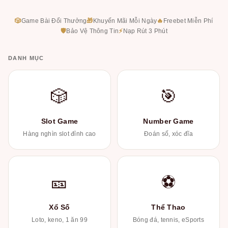
🎲
Game Bài Đổi Thưởng
🎁
Khuyến Mãi Mỗi Ngày
🔥
Freebet Miễn Phí
🛡
Bảo Vệ Thông Tin
⚡
Nạp Rút 3 Phút
DANH MỤC
🎲
🎯
Slot Game
Number Game
Hàng nghìn slot đỉnh cao
Đoán số, xóc đĩa
🎫
⚽
Xổ Số
Thể Thao
Loto, keno, 1 ăn 99
Bóng đá, tennis, eSports