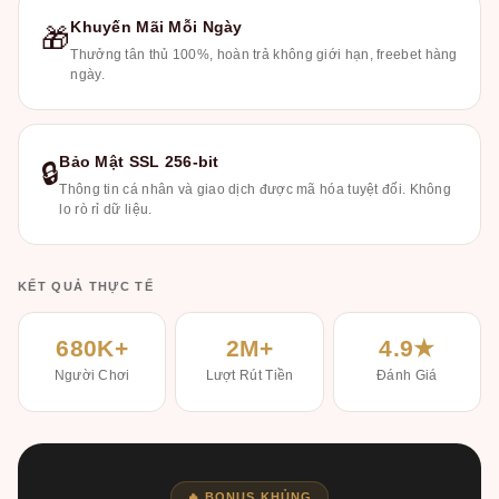
Khuyến Mãi Mỗi Ngày
🎁
Thưởng tân thủ 100%, hoàn trả không giới hạn, freebet hàng
ngày.
Bảo Mật SSL 256-bit
🔒
Thông tin cá nhân và giao dịch được mã hóa tuyệt đối. Không
lo rò rỉ dữ liệu.
KẾT QUẢ THỰC TẾ
680K+
2M+
4.9★
Người Chơi
Lượt Rút Tiền
Đánh Giá
🔥 BONUS KHỦNG