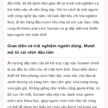
đồn thổi, tôi đã dành thời gian để tự mình trải nghiệm và
tìm hiểu sâu về nền tảng này. Với tư cách là một người
viết công nghệ lâu năm, tôi luôn đặt tiêu chí trải nghiệm
thực tế lên hàng đầu trước khi chia sẻ với các bạn. Hãy
cùng tôi khám phá xem Sunwin có gì đặc biệt mà khiến
bao người mê mẩn nhé!
Giao diện và trải nghiệm người dùng: Mượt
mà từ cái nhìn đầu tiên
Ấn tượng đầu tiên của tôi khi truy cập vào Sunwin chính
là sự đầu tư chỉn chu về mặt hình ảnh. Giao diện được
thiết kế theo phong cách hiện đại, màu sắc chủ đạo là
xanh dương và vàng kim, tạo cảm giác vừa sang trọng
vừa gần gũi. Không giống như nhiều cổng game khác có
bố cục rối mắt, Sunwin sắp xếp các danh mục game
một cách khoa học, giúp người chơi mới như tôi cũng
có thể dễ dàng tìm thấy trò chơi yêu thích chỉ trong vài