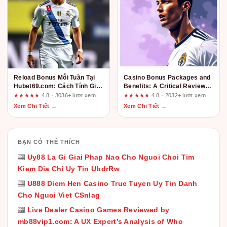
Reload Bonus Mỗi Tuần Tại
Casino Bonus Packages and
Hubet69.com: Cách Tính Giá
Benefits: A Critical Review
Trị Thực Sau Vòng Cược
Based on Real Terms
★★★★★
4.8 · 3036+ lượt xem
★★★★★
4.8 · 2032+ lượt xem
Trước Khi Nạp Tiền
Xem Chi Tiết →
Xem Chi Tiết →
BẠN CÓ THỂ THÍCH
🎰
Uy88 La Gi Giai Phap Nao Cho Nguoi Choi Tim
Kiem Dia Chi Uy Tin UbdrRw
🎰
U888 Diem Hen Casino Truc Tuyen Uy Tin Danh
Cho Nguoi Viet CSnIag
🎰
Live Dealer Casino Games Reviewed by
mb88vip1.com: A UX Expert’s Analysis of Who