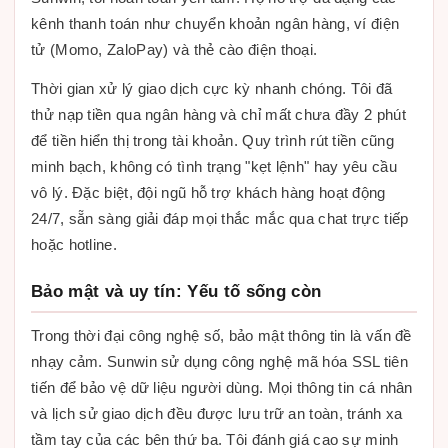
kênh thanh toán như chuyển khoản ngân hàng, ví điện
tử (Momo, ZaloPay) và thẻ cào điện thoại.
Thời gian xử lý giao dịch cực kỳ nhanh chóng. Tôi đã
thử nạp tiền qua ngân hàng và chỉ mất chưa đầy 2 phút
để tiền hiển thị trong tài khoản. Quy trình rút tiền cũng
minh bạch, không có tình trạng "kẹt lệnh" hay yêu cầu
vô lý. Đặc biệt, đội ngũ hỗ trợ khách hàng hoạt động
24/7, sẵn sàng giải đáp mọi thắc mắc qua chat trực tiếp
hoặc hotline.
Bảo mật và uy tín: Yếu tố sống còn
Trong thời đại công nghệ số, bảo mật thông tin là vấn đề
nhạy cảm. Sunwin sử dụng công nghệ mã hóa SSL tiên
tiến để bảo vệ dữ liệu người dùng. Mọi thông tin cá nhân
và lịch sử giao dịch đều được lưu trữ an toàn, tránh xa
tầm tay của các bên thứ ba. Tôi đánh giá cao sự minh