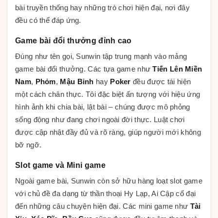
bài truyền thống hay những trò chơi hiện đại, nơi đây
đều có thể đáp ứng.
Game bài đổi thưởng đỉnh cao
Đúng như tên gọi, Sunwin tập trung mạnh vào mảng
game bài đổi thưởng. Các tựa game như
Tiến Lên Miền
Nam
,
Phỏm
,
Mậu Binh
hay
Poker
đều được tái hiện
một cách chân thực. Tôi đặc biệt ấn tượng với hiệu ứng
hình ảnh khi chia bài, lật bài – chúng được mô phỏng
sống động như đang chơi ngoài đời thực. Luật chơi
được cập nhật đầy đủ và rõ ràng, giúp người mới không
bỡ ngỡ.
Slot game và Mini game
Ngoài game bài, Sunwin còn sở hữu hàng loạt slot game
với chủ đề đa dạng từ thần thoại Hy Lạp, Ai Cập cổ đại
đến những câu chuyện hiện đại. Các mini game như
Tài