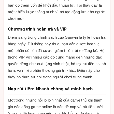
bạn có thêm vốn để khởi đầu thuận lợi. Tôi thấy đây là
một chiến lược thông minh vì nó tạo động lực cho người
chơi mới.
Chương trình hoàn trả và VIP
Điểm sáng trong chính sách của Sunwin là tỷ lệ hoàn trả
hàng ngày. Dù thắng hay thua, bạn vẫn được hoàn lại
một phần số tiền đã cược, giảm thiểu rủi ro đáng kể. Hệ
thống VIP với nhiều cấp độ cũng mang đến những đặc
quyền riêng như quà tặng sinh nhật, hỗ trợ rút tiền nhanh
hơn, và nhiều phần thưởng giá trị khác. Điều này cho
thấy họ thực sự coi trọng người chơi trung thành.
Nạp rút tiền: Nhanh chóng và minh bạch
Một trong những nỗi lo lớn nhất của game thủ khi tham
gia các cổng game online là vấn đề nạp và rút tiền. Với
Sunwin, tôi hoàn toàn yên tâm. Họ hỗ trợ đa dạng các