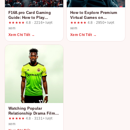
F168.pro Card Gaming
How to Explore Premium
Guide: How to Play
Virtual Games on
Strategic and Classic Card
nova88.tips: A Rule-First
★★★★★
4.8 · 2216+ lượt
★★★★★
4.8 · 2950+ lượt
Games with Discipline
Guide
xem
xem
Xem Chi Tiết →
Xem Chi Tiết →
Watching Popular
Relationship Drama Films
on HEOVL: A Full User
★★★★★
4.8 · 3131+ lượt
Journey Review
xem