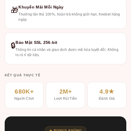
Khuyến Mãi Mỗi Ngày
🎁
Thưởng tân thủ 100%, hoàn trả không giới hạn, freebet hàng
ngày.
Bảo Mật SSL 256-bit
🔒
Thông tin cá nhân và giao dịch được mã hóa tuyệt đối. Không
lo rò rỉ dữ liệu.
KẾT QUẢ THỰC TẾ
680K+
2M+
4.9★
Người Chơi
Lượt Rút Tiền
Đánh Giá
🔥 BONUS KHỦNG