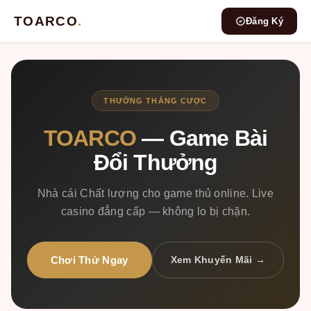
TOARCO
.
Đăng Ký
THƯỞNG THẮNG CƯỢC
TOARCO
— Game Bài
Đổi Thưởng
Nhà cái Chất lượng cho game thủ online. Live
casino đẳng cấp — không lo bị chặn.
Chơi Thử Ngay
Xem Khuyến Mãi →