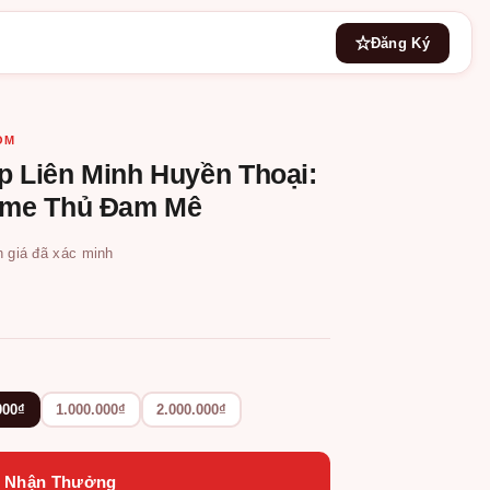
Đăng Ký
OM
p Liên Minh Huyền Thoại:
ame Thủ Đam Mê
h giá đã xác minh
000₫
1.000.000₫
2.000.000₫
 Nhận Thưởng