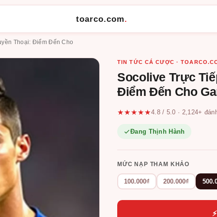
toarco.com
.
Huyền Thoại: Điểm Đến Cho
TIN TỨC CÁ CƯỢC · TOARCO.C
Socolive Trực Tiế
Điểm Đến Cho G
★★★★★
4.8 / 5.0 · 2,124+ đán
Đang Thịnh Hành
MỨC NẠP THAM KHẢO
100.000₫
200.000₫
500.
⚡