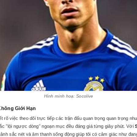
Hình minh hoạ: Socolive
Không Giới Hạn
 rõ việc theo dõi trực tiếp các trận đấu quan trọng quan trọng nh
ắc "lội ngược dòng" ngoạn mục đều đáng giá từng giây phút. Với
 ảnh sắc nét và âm thanh sống động giúp tôi có cảm giác như đang