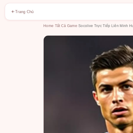
Trang Chủ
Home
›
Tất Cả Game
›
Socolive Trực Tiếp Liên Minh 