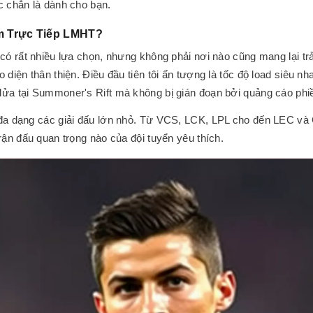
c chắn là dành cho bạn.
m Trực Tiếp LMHT?
 có rất nhiều lựa chọn, nhưng không phải nơi nào cũng mang lại tr
 diện thân thiện. Điều đầu tiên tôi ấn tượng là tốc độ load siêu nh
lửa tại Summoner's Rift mà không bị gián đoạn bởi quảng cáo phi
 đa dạng các giải đấu lớn nhỏ. Từ VCS, LCK, LPL cho đến LEC và 
rận đấu quan trọng nào của đội tuyển yêu thích.