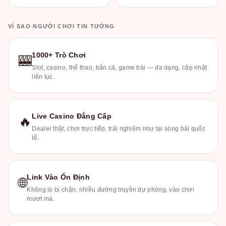
VÌ SAO NGƯỜI CHƠI TIN TƯỞNG
1000+ Trò Chơi
🎰
Slot, casino, thể thao, bắn cá, game bài — đa dạng, cập nhật
liên tục.
Live Casino Đẳng Cấp
🔥
Dealer thật, chơi trực tiếp, trải nghiệm như tại sòng bài quốc
tế.
Link Vào Ổn Định
🌐
Không lo bị chặn, nhiều đường truyền dự phòng, vào chơi
mượt mà.