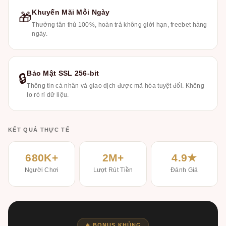
Khuyến Mãi Mỗi Ngày
🎁
Thưởng tân thủ 100%, hoàn trả không giới hạn, freebet hàng
ngày.
Bảo Mật SSL 256-bit
🔒
Thông tin cá nhân và giao dịch được mã hóa tuyệt đối. Không
lo rò rỉ dữ liệu.
KẾT QUẢ THỰC TẾ
680K+
2M+
4.9★
Người Chơi
Lượt Rút Tiền
Đánh Giá
🔥 BONUS KHỦNG