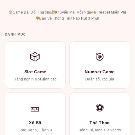
🎲
Game Bài Đổi Thưởng
🎁
Khuyến Mãi Mỗi Ngày
🔥
Freebet Miễn Phí
🛡
Bảo Vệ Thông Tin
⚡
Nạp Rút 3 Phút
DANH MỤC
🎲
🎯
Slot Game
Number Game
Hàng nghìn slot đỉnh cao
Đoán số, xóc đĩa
🎫
⚽
Xổ Số
Thể Thao
Loto, keno, 1 ăn 99
Bóng đá, tennis, eSports