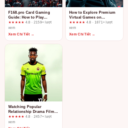
F168.pro Card Gaming
How to Explore Premium
Guide: How to Play
Virtual Games on
Strategic and Classic Card
nova88.tips: A Rule-First
★★★★★
4.8 · 2159+ lượt
★★★★★
4.8 · 1871+ lượt
Games with Discipline
Guide
xem
xem
Xem Chi Tiết →
Xem Chi Tiết →
Watching Popular
Relationship Drama Films
on HEOVL: A Full User
★★★★★
4.8 · 2457+ lượt
Journey Review
xem