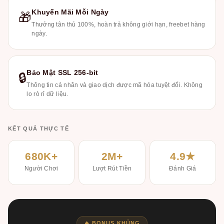
Khuyến Mãi Mỗi Ngày
🎁
Thưởng tân thủ 100%, hoàn trả không giới hạn, freebet hàng
ngày.
Bảo Mật SSL 256-bit
🔒
Thông tin cá nhân và giao dịch được mã hóa tuyệt đối. Không
lo rò rỉ dữ liệu.
KẾT QUẢ THỰC TẾ
680K+
2M+
4.9★
Người Chơi
Lượt Rút Tiền
Đánh Giá
🔥 BONUS KHỦNG