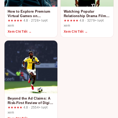
How to Explore Premium
Watching Popular
Virtual Games on
Relationship Drama Films
nova88.tips: A Rule-First
on HEOVL: A Full User
★★★★★
4.8 · 2726+ lượt
★★★★★
4.8 · 3279+ lượt
Guide
Journey Review
xem
xem
Xem Chi Tiết →
Xem Chi Tiết →
Beyond the Ad Claims: A
Risk-First Review of Digital
Entertainment Options on
★★★★★
4.8 · 2554+ lượt
ml88.vegas
xem