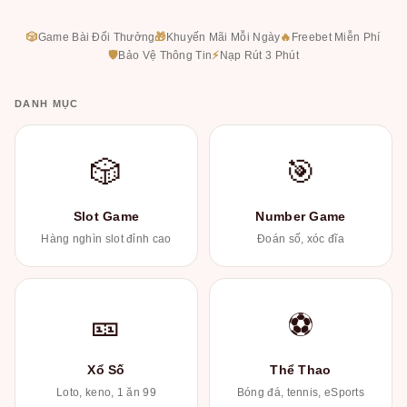
🎲
Game Bài Đổi Thưởng
🎁
Khuyến Mãi Mỗi Ngày
🔥
Freebet Miễn Phí
🛡
Bảo Vệ Thông Tin
⚡
Nạp Rút 3 Phút
DANH MỤC
🎲
🎯
Slot Game
Number Game
Hàng nghìn slot đỉnh cao
Đoán số, xóc đĩa
🎫
⚽
Xổ Số
Thể Thao
Loto, keno, 1 ăn 99
Bóng đá, tennis, eSports