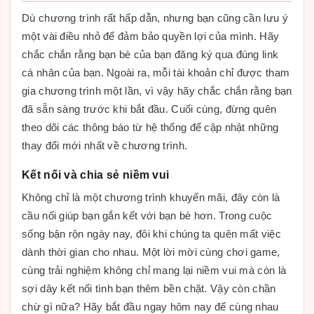
Dù chương trình rất hấp dẫn, nhưng bạn cũng cần lưu ý
một vài điều nhỏ để đảm bảo quyền lợi của mình. Hãy
chắc chắn rằng bạn bè của bạn đăng ký qua đúng link
cá nhân của bạn. Ngoài ra, mỗi tài khoản chỉ được tham
gia chương trình một lần, vì vậy hãy chắc chắn rằng bạn
đã sẵn sàng trước khi bắt đầu. Cuối cùng, đừng quên
theo dõi các thông báo từ hệ thống để cập nhật những
thay đổi mới nhất về chương trình.
Kết nối và chia sẻ niềm vui
Không chỉ là một chương trình khuyến mãi, đây còn là
cầu nối giúp bạn gắn kết với bạn bè hơn. Trong cuộc
sống bận rộn ngày nay, đôi khi chúng ta quên mất việc
dành thời gian cho nhau. Một lời mời cùng chơi game,
cùng trải nghiệm không chỉ mang lại niềm vui mà còn là
sợi dây kết nối tình bạn thêm bền chặt. Vậy còn chần
chừ gì nữa? Hãy bắt đầu ngay hôm nay để cùng nhau