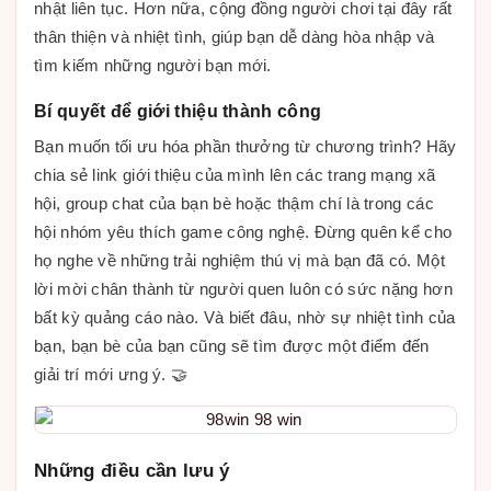
nhật liên tục. Hơn nữa, cộng đồng người chơi tại đây rất
thân thiện và nhiệt tình, giúp bạn dễ dàng hòa nhập và
tìm kiếm những người bạn mới.
Bí quyết để giới thiệu thành công
Bạn muốn tối ưu hóa phần thưởng từ chương trình? Hãy
chia sẻ link giới thiệu của mình lên các trang mạng xã
hội, group chat của bạn bè hoặc thậm chí là trong các
hội nhóm yêu thích game công nghệ. Đừng quên kể cho
họ nghe về những trải nghiệm thú vị mà bạn đã có. Một
lời mời chân thành từ người quen luôn có sức nặng hơn
bất kỳ quảng cáo nào. Và biết đâu, nhờ sự nhiệt tình của
bạn, bạn bè của bạn cũng sẽ tìm được một điểm đến
giải trí mới ưng ý. 🤝
Những điều cần lưu ý