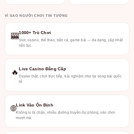
VÌ SAO NGƯỜI CHƠI TIN TƯỞNG
1000+ Trò Chơi
🎰
Slot, casino, thể thao, bắn cá, game bài — đa dạng, cập nhật
liên tục.
Live Casino Đẳng Cấp
🔥
Dealer thật, chơi trực tiếp, trải nghiệm như tại sòng bài quốc
tế.
Link Vào Ổn Định
🌐
Không lo bị chặn, nhiều đường truyền dự phòng, vào chơi
mượt mà.