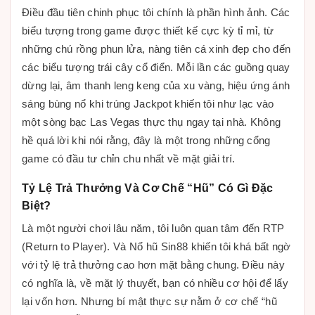
Điều đầu tiên chinh phục tôi chính là phần hình ảnh. Các
biểu tượng trong game được thiết kế cực kỳ tỉ mỉ, từ
những chú rồng phun lửa, nàng tiên cá xinh đẹp cho đến
các biểu tượng trái cây cổ điển. Mỗi lần các guồng quay
dừng lại, âm thanh leng keng của xu vàng, hiệu ứng ánh
sáng bùng nổ khi trúng Jackpot khiến tôi như lạc vào
một sòng bạc Las Vegas thực thụ ngay tại nhà. Không
hề quá lời khi nói rằng, đây là một trong những cổng
game có đầu tư chỉn chu nhất về mặt giải trí.
Tỷ Lệ Trả Thưởng Và Cơ Chế “Hũ” Có Gì Đặc
Biệt?
Là một người chơi lâu năm, tôi luôn quan tâm đến RTP
(Return to Player). Và Nổ hũ Sin88 khiến tôi khá bất ngờ
với tỷ lệ trả thưởng cao hơn mặt bằng chung. Điều này
có nghĩa là, về mặt lý thuyết, bạn có nhiều cơ hội để lấy
lại vốn hơn. Nhưng bí mật thực sự nằm ở cơ chế “hũ