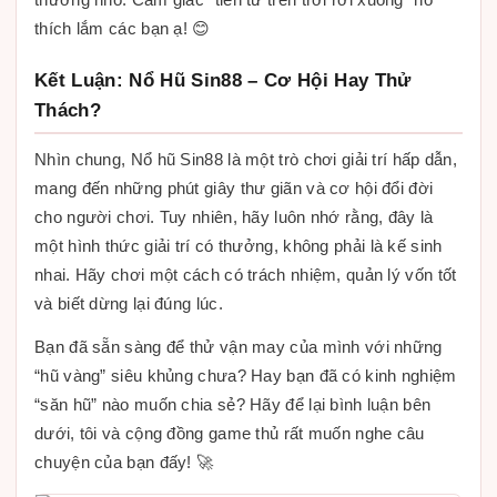
thích lắm các bạn ạ! 😊
Kết Luận: Nổ Hũ Sin88 – Cơ Hội Hay Thử
Thách?
Nhìn chung, Nổ hũ Sin88 là một trò chơi giải trí hấp dẫn,
mang đến những phút giây thư giãn và cơ hội đổi đời
cho người chơi. Tuy nhiên, hãy luôn nhớ rằng, đây là
một hình thức giải trí có thưởng, không phải là kế sinh
nhai. Hãy chơi một cách có trách nhiệm, quản lý vốn tốt
và biết dừng lại đúng lúc.
Bạn đã sẵn sàng để thử vận may của mình với những
“hũ vàng” siêu khủng chưa? Hay bạn đã có kinh nghiệm
“săn hũ” nào muốn chia sẻ? Hãy để lại bình luận bên
dưới, tôi và cộng đồng game thủ rất muốn nghe câu
chuyện của bạn đấy! 🚀