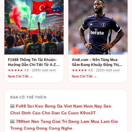
F1688 Thông Tin Tài Khoản:
Alo8.com – Nền Tảng Mua
Hướng Dẫn Chi Tiết Từ A-Z
Sắm Đang Khuấy Động Thị
Cho Người Mới
Trường Online
★★★★★
4.8 · 2288+ lượt xem
★★★★★
4.8 · 2228+ lượt xem
Xem Chi Tiết →
Xem Chi Tiết →
BẠN CÓ THỂ THÍCH
🎰
Fv88 Soi Keo Bong Da Viet Nam Hom Nay San
Choi Dinh Cao Cho Dan Ca Cuoc K9vs3T
🎰
789bet Nen Tang Giai Tri Dang Lam Mua Lam Gio
Trong Cong Dong Cong Nghe