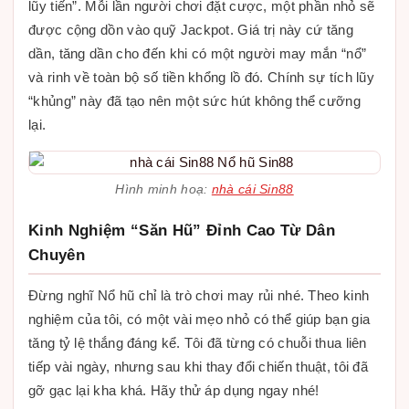
lũy tiến”. Mỗi lần người chơi đặt cược, một phần nhỏ sẽ
được cộng dồn vào quỹ Jackpot. Giá trị này cứ tăng
dần, tăng dần cho đến khi có một người may mắn “nổ”
và rinh về toàn bộ số tiền khổng lồ đó. Chính sự tích lũy
“khủng” này đã tạo nên một sức hút không thể cưỡng
lại.
Hình minh hoạ:
nhà cái Sin88
Kinh Nghiệm “Săn Hũ” Đỉnh Cao Từ Dân
Chuyên
Đừng nghĩ Nổ hũ chỉ là trò chơi may rủi nhé. Theo kinh
nghiệm của tôi, có một vài mẹo nhỏ có thể giúp bạn gia
tăng tỷ lệ thắng đáng kể. Tôi đã từng có chuỗi thua liên
tiếp vài ngày, nhưng sau khi thay đổi chiến thuật, tôi đã
gỡ gạc lại kha khá. Hãy thử áp dụng ngay nhé!