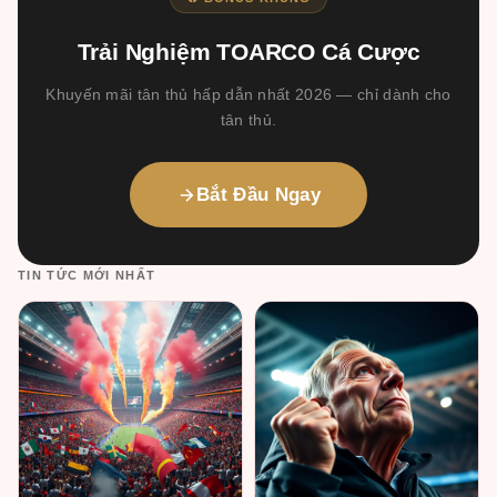
Trải Nghiệm TOARCO Cá Cược
Khuyến mãi tân thủ hấp dẫn nhất 2026 — chỉ dành cho
tân thủ.
Bắt Đầu Ngay
TIN TỨC MỚI NHẤT