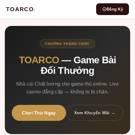
TOARCO
.
Đăng Ký
THƯỞNG THẮNG CƯỢC
TOARCO
— Game Bài
Đổi Thưởng
Nhà cái Chất lượng cho game thủ online. Live
casino đẳng cấp — không lo bị chặn.
Chơi Thử Ngay
Xem Khuyến Mãi →