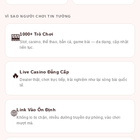
VÌ SAO NGƯỜI CHƠI TIN TƯỞNG
1000+ Trò Chơi
🎰
Slot, casino, thể thao, bắn cá, game bài — đa dạng, cập nhật
liên tục.
Live Casino Đẳng Cấp
🔥
Dealer thật, chơi trực tiếp, trải nghiệm như tại sòng bài quốc
tế.
Link Vào Ổn Định
🌐
Không lo bị chặn, nhiều đường truyền dự phòng, vào chơi
mượt mà.