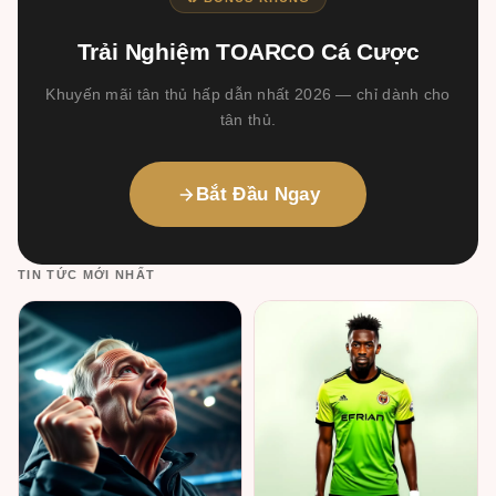
Trải Nghiệm TOARCO Cá Cược
Khuyến mãi tân thủ hấp dẫn nhất 2026 — chỉ dành cho
tân thủ.
Bắt Đầu Ngay
TIN TỨC MỚI NHẤT