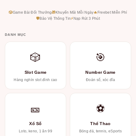
🎲
Game Bài Đổi Thưởng
🎁
Khuyến Mãi Mỗi Ngày
🔥
Freebet Miễn Phí
🛡
Bảo Vệ Thông Tin
⚡
Nạp Rút 3 Phút
DANH MỤC
🎲
🎯
Slot Game
Number Game
Hàng nghìn slot đỉnh cao
Đoán số, xóc đĩa
🎫
⚽
Xổ Số
Thể Thao
Loto, keno, 1 ăn 99
Bóng đá, tennis, eSports