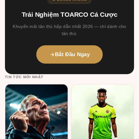
Trải Nghiệm TOARCO Cá Cược
Khuyến mãi tân thủ hấp dẫn nhất 2026 — chỉ dành cho
tân thủ.
Bắt Đầu Ngay
TIN TỨC MỚI NHẤT