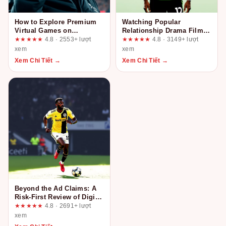
How to Explore Premium
Watching Popular
Virtual Games on
Relationship Drama Films
nova88.tips: A Rule-First
on HEOVL: A Full User
★★★★★
4.8 · 2553+ lượt
★★★★★
4.8 · 3149+ lượt
Guide
Journey Review
xem
xem
Xem Chi Tiết →
Xem Chi Tiết →
Beyond the Ad Claims: A
Risk-First Review of Digital
Entertainment Options on
★★★★★
4.8 · 2691+ lượt
ml88.vegas
xem