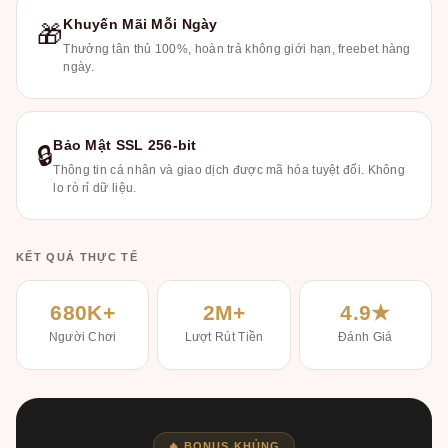
Khuyến Mãi Mỗi Ngày
🎁
Thưởng tân thủ 100%, hoàn trả không giới hạn, freebet hàng
ngày.
Bảo Mật SSL 256-bit
🔒
Thông tin cá nhân và giao dịch được mã hóa tuyệt đối. Không
lo rò rỉ dữ liệu.
KẾT QUẢ THỰC TẾ
680K+
2M+
4.9★
Người Chơi
Lượt Rút Tiền
Đánh Giá
🔥 BONUS KHỦNG