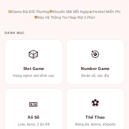
🎲
Game Bài Đổi Thưởng
🎁
Khuyến Mãi Mỗi Ngày
🔥
Freebet Miễn Phí
🛡
Bảo Vệ Thông Tin
⚡
Nạp Rút 3 Phút
DANH MỤC
🎲
🎯
Slot Game
Number Game
Hàng nghìn slot đỉnh cao
Đoán số, xóc đĩa
🎫
⚽
Xổ Số
Thể Thao
Loto, keno, 1 ăn 99
Bóng đá, tennis, eSports