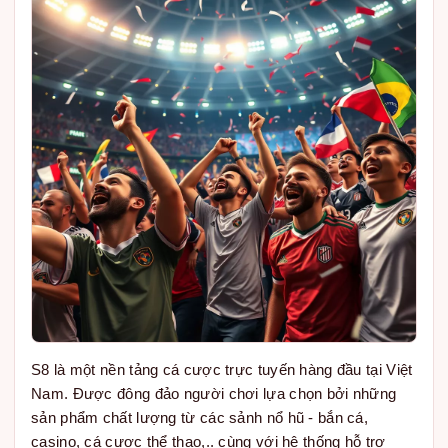
S8 là một nền tảng cá cược trực tuyến hàng đầu tại Việt
Nam. Được đông đảo người chơi lựa chọn bởi những
sản phẩm chất lượng từ các sảnh nổ hũ - bắn cá,
casino, cá cược thể thao,.. cùng với hệ thống hỗ trợ