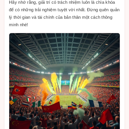
Hãy nhớ rằng, giải trí có trách nhiệm luôn là chìa khóa
để có những trải nghiệm tuyệt vời nhất. Đừng quên quản
lý thời gian và tài chính của bản thân một cách thông
minh nhé!