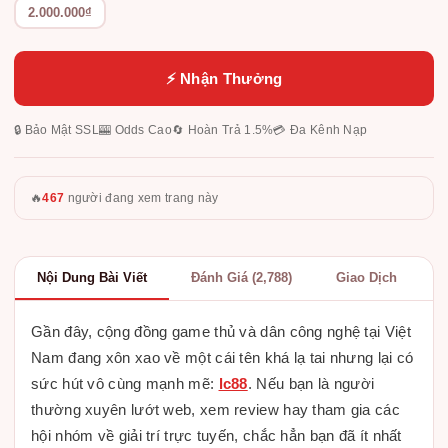
2.000.000₫
⚡ Nhận Thưởng
🔒 Bảo Mật SSL
🎰 Odds Cao
🔄 Hoàn Trả 1.5%
💳 Đa Kênh Nạp
🔥
467
người đang xem trang này
Nội Dung Bài Viết
Đánh Giá (2,788)
Giao Dịch
Gần đây, cộng đồng game thủ và dân công nghệ tại Việt
Nam đang xôn xao về một cái tên khá lạ tai nhưng lại có
sức hút vô cùng mạnh mẽ:
lc88
. Nếu bạn là người
thường xuyên lướt web, xem review hay tham gia các
hội nhóm về giải trí trực tuyến, chắc hẳn bạn đã ít nhất