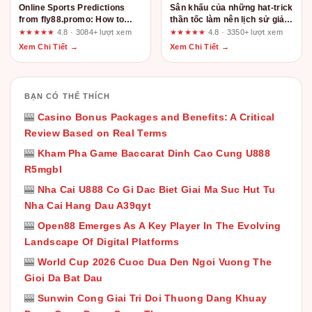
Online Sports Predictions
Sân khấu của những hat-trick
from fly88.promo: How to
thần tốc làm nên lịch sử giải
Judge Bonuses by Real
đấu
★★★★★
4.8 · 3084+ lượt xem
★★★★★
4.8 · 3350+ lượt xem
Value
Xem Chi Tiết →
Xem Chi Tiết →
BẠN CÓ THỂ THÍCH
🎰
Casino Bonus Packages and Benefits: A Critical
Review Based on Real Terms
🎰
Kham Pha Game Baccarat Dinh Cao Cung U888
R5mgbI
🎰
Nha Cai U888 Co Gi Dac Biet Giai Ma Suc Hut Tu
Nha Cai Hang Dau A39qyt
🎰
Open88 Emerges As A Key Player In The Evolving
Landscape Of Digital Platforms
🎰
World Cup 2026 Cuoc Dua Den Ngoi Vuong The
Gioi Da Bat Dau
🎰
Sunwin Cong Giai Tri Doi Thuong Dang Khuay