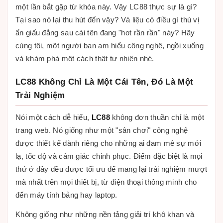
một lần bắt gặp từ khóa này. Vậy LC88 thực sự là gì?
Tại sao nó lại thu hút đến vậy? Và liệu có điều gì thú vị
ẩn giấu đằng sau cái tên đang "hot rần rần" này? Hãy
cùng tôi, một người bạn am hiểu công nghệ, ngồi xuống
và khám phá một cách thật tự nhiên nhé.
LC88 Không Chỉ Là Một Cái Tên, Đó Là Một
Trải Nghiệm
Nói một cách dễ hiểu,
LC88
không đơn thuần chỉ là một
trang web. Nó giống như một "sân chơi" công nghệ
được thiết kế dành riêng cho những ai đam mê sự mới
lạ, tốc độ và cảm giác chinh phục. Điểm đặc biệt là mọi
thứ ở đây đều được tối ưu để mang lại trải nghiệm mượt
mà nhất trên mọi thiết bị, từ điện thoại thông minh cho
đến máy tính bảng hay laptop.
Không giống như những nền tảng giải trí khô khan và