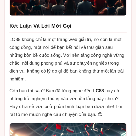
Kết Luận Và Lời Mời Gọi
LC88 không chỉ là một trang web giải trí, nó còn là một
cộng đồng, một nơi để bạn kết nối và thư giãn sau
những bộn bề cuộc sống. Với nền tảng công nghệ vững
chắc, nội dung phong phú và sự chuyên nghiệp trong
dịch vụ, không có lý do gì để bạn không thử một lần trải
nghiệm.
Còn bạn thì sao? Bạn đã từng nghe đến
LC88
hay có
những trải nghiệm thú vị nào với nền tảng này chưa?
Hãy chia sẻ với tôi ở phần bình luận bên dưới nhé! Tôi
rất tò mò muốn nghe câu chuyện của bạn. 😉