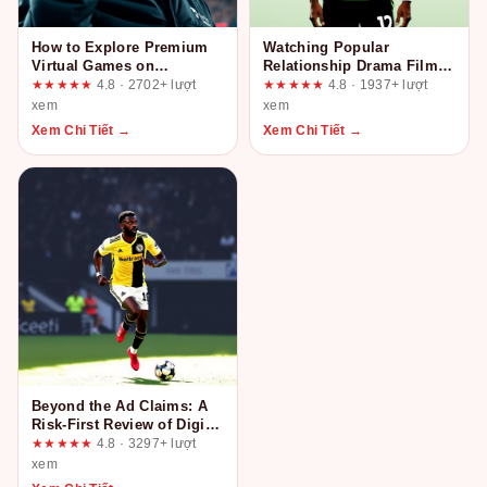
How to Explore Premium
Watching Popular
Virtual Games on
Relationship Drama Films
nova88.tips: A Rule-First
on HEOVL: A Full User
★★★★★
4.8 · 2702+ lượt
★★★★★
4.8 · 1937+ lượt
Guide
Journey Review
xem
xem
Xem Chi Tiết →
Xem Chi Tiết →
Beyond the Ad Claims: A
Risk-First Review of Digital
Entertainment Options on
★★★★★
4.8 · 3297+ lượt
ml88.vegas
xem