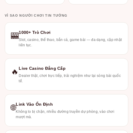
VÌ SAO NGƯỜI CHƠI TIN TƯỞNG
1000+ Trò Chơi
🎰
Slot, casino, thể thao, bắn cá, game bài — đa dạng, cập nhật
liên tục.
Live Casino Đẳng Cấp
🔥
Dealer thật, chơi trực tiếp, trải nghiệm như tại sòng bài quốc
tế.
Link Vào Ổn Định
🌐
Không lo bị chặn, nhiều đường truyền dự phòng, vào chơi
mượt mà.