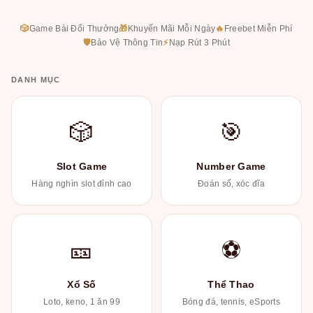
🎲
Game Bài Đổi Thưởng
🎁
Khuyến Mãi Mỗi Ngày
🔥
Freebet Miễn Phí
🛡
Bảo Vệ Thông Tin
⚡
Nạp Rút 3 Phút
DANH MỤC
🎲
🎯
Slot Game
Number Game
Hàng nghìn slot đỉnh cao
Đoán số, xóc đĩa
🎫
⚽
Xổ Số
Thể Thao
Loto, keno, 1 ăn 99
Bóng đá, tennis, eSports