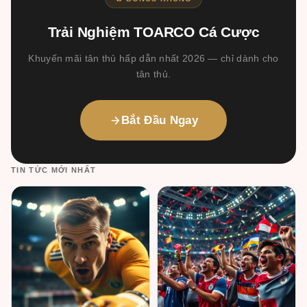
Trải Nghiệm TOARCO Cá Cược
Khuyến mãi tân thủ hấp dẫn nhất 2026 — chỉ dành cho
tân thủ.
Bắt Đầu Ngay
TIN TỨC MỚI NHẤT