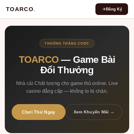
TOARCO
.
Đăng Ký
THƯỞNG THẮNG CƯỢC
TOARCO
— Game Bài
Đổi Thưởng
Nhà cái Chất lượng cho game thủ online. Live
casino đẳng cấp — không lo bị chặn.
Chơi Thử Ngay
Xem Khuyến Mãi →