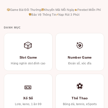
🎲
Game Bài Đổi Thưởng
🎁
Khuyến Mãi Mỗi Ngày
🔥
Freebet Miễn Phí
🛡
Bảo Vệ Thông Tin
⚡
Nạp Rút 3 Phút
DANH MỤC
🎲
🎯
Slot Game
Number Game
Hàng nghìn slot đỉnh cao
Đoán số, xóc đĩa
🎫
⚽
Xổ Số
Thể Thao
Loto, keno, 1 ăn 99
Bóng đá, tennis, eSports