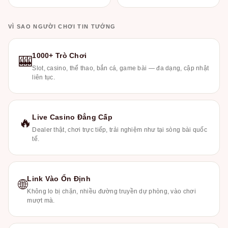
VÌ SAO NGƯỜI CHƠI TIN TƯỞNG
1000+ Trò Chơi
🎰
Slot, casino, thể thao, bắn cá, game bài — đa dạng, cập nhật
liên tục.
Live Casino Đẳng Cấp
🔥
Dealer thật, chơi trực tiếp, trải nghiệm như tại sòng bài quốc
tế.
Link Vào Ổn Định
🌐
Không lo bị chặn, nhiều đường truyền dự phòng, vào chơi
mượt mà.