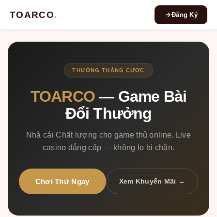
TOARCO
.
Đăng Ký
THƯỞNG THẮNG CƯỢC
TOARCO
— Game Bài
Đổi Thưởng
Nhà cái Chất lượng cho game thủ online. Live
casino đẳng cấp — không lo bị chặn.
Chơi Thử Ngay
Xem Khuyến Mãi →