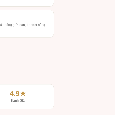
ả không giới hạn, freebet hàng
4.9★
Đánh Giá