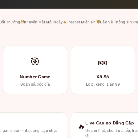
Đổi Thưởng
🎁
Khuyến Mãi Mỗi Ngày
🔥
Freebet Miễn Phí
🛡
Bảo Vệ Thông Tin
⚡
N
🎯
🎫
Number Game
Xổ Số
Đoán số, xóc đĩa
Loto, keno, 1 ăn 99
G
Live Casino Đẳng Cấp
🔥
cá, game bài — đa dạng, cập nhật
Dealer thật, chơi trực tiếp, t
tế.