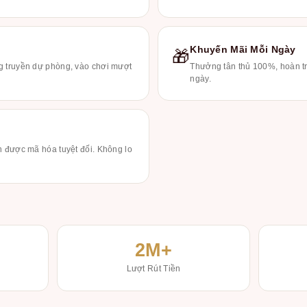
Khuyến Mãi Mỗi Ngày
🎁
g truyền dự phòng, vào chơi mượt
Thưởng tân thủ 100%, hoàn tr
ngày.
h được mã hóa tuyệt đối. Không lo
2M+
Lượt Rút Tiền