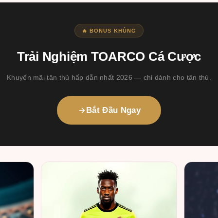
🔥 BONUS KHỦNG
Trải Nghiệm TOARCO Cá Cược
Khuyến mãi tân thủ hấp dẫn nhất 2026 — chỉ dành cho tân thủ.
Bắt Đầu Ngay