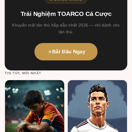
Trải Nghiệm TOARCO Cá Cược
Khuyến mãi tân thủ hấp dẫn nhất 2026 — chỉ dành cho
tân thủ.
Bắt Đầu Ngay
TIN TỨC MỚI NHẤT