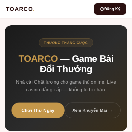
TOARCO
.
Đăng Ký
THƯỞNG THẮNG CƯỢC
TOARCO
— Game Bài
Đổi Thưởng
Nhà cái Chất lượng cho game thủ online. Live
casino đẳng cấp — không lo bị chặn.
Chơi Thử Ngay
Xem Khuyến Mãi →