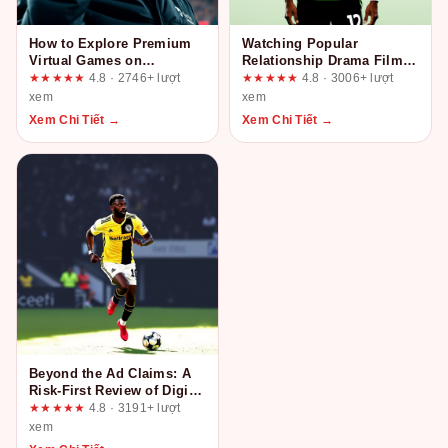
How to Explore Premium
Watching Popular
Virtual Games on
Relationship Drama Films
nova88.tips: A Rule-First
on HEOVL: A Full User
★★★★★
4.8 · 2746+ lượt
★★★★★
4.8 · 3006+ lượt
Guide
Journey Review
xem
xem
Xem Chi Tiết →
Xem Chi Tiết →
Beyond the Ad Claims: A
Risk-First Review of Digital
Entertainment Options on
★★★★★
4.8 · 3191+ lượt
ml88.vegas
xem