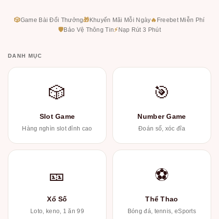
🎲
Game Bài Đổi Thưởng
🎁
Khuyến Mãi Mỗi Ngày
🔥
Freebet Miễn Phí
🛡
Bảo Vệ Thông Tin
⚡
Nạp Rút 3 Phút
DANH MỤC
🎲
🎯
Slot Game
Number Game
Hàng nghìn slot đỉnh cao
Đoán số, xóc đĩa
🎫
⚽
Xổ Số
Thể Thao
Loto, keno, 1 ăn 99
Bóng đá, tennis, eSports