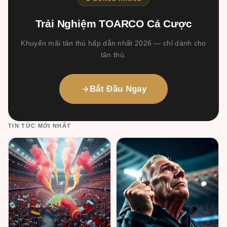
Trải Nghiệm TOARCO Cá Cược
Khuyến mãi tân thủ hấp dẫn nhất 2026 — chỉ dành cho
tân thủ.
Bắt Đầu Ngay
TIN TỨC MỚI NHẤT