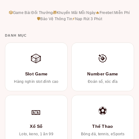
🎲
Game Bài Đổi Thưởng
🎁
Khuyến Mãi Mỗi Ngày
🔥
Freebet Miễn Phí
🛡
Bảo Vệ Thông Tin
⚡
Nạp Rút 3 Phút
DANH MỤC
🎲
🎯
Slot Game
Number Game
Hàng nghìn slot đỉnh cao
Đoán số, xóc đĩa
🎫
⚽
Xổ Số
Thể Thao
Loto, keno, 1 ăn 99
Bóng đá, tennis, eSports