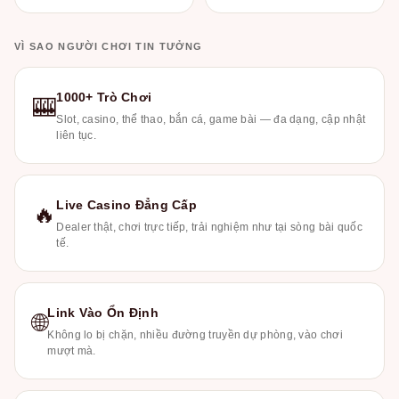
VÌ SAO NGƯỜI CHƠI TIN TƯỞNG
1000+ Trò Chơi
🎰
Slot, casino, thể thao, bắn cá, game bài — đa dạng, cập nhật
liên tục.
Live Casino Đẳng Cấp
🔥
Dealer thật, chơi trực tiếp, trải nghiệm như tại sòng bài quốc
tế.
Link Vào Ổn Định
🌐
Không lo bị chặn, nhiều đường truyền dự phòng, vào chơi
mượt mà.